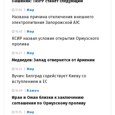
Пашинян: TRIPP станет следующим
Мир
17:00
Названа причина отключения внешнего
электропитания Запорожской АЭС
Мир
16:40
КСИР назвал условие открытия Ормузского
пролива
Мир
16:27
Медведев: Запад отвернется от Армении
Мир
16:23
Вучич: Белград содействует Киеву со
вступлением в ЕС
Важно
16:09
Иран и Оман близки к заключению
соглашения по Ормузскому проливу
Мир
15:55