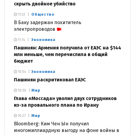
скрыть двойное убийство
Общество
11:32
В Баку задержан похититель
электропроводов
Экономика
11:14
Пашинян: Армения получила от ЕАЭС на $144
млн меньше, чем перечислила в общий
бюджет
Экономика
10:54
Пашинян раскритиковал ЕАЭС
Мир
10:36
Глава «Моссада» уволил двух сотрудников
из-за провального плана по Ирану
Мир
10:27
Bloomberg: Ким Чен Ын получил
многомиллиардную выгоду на фоне войны в