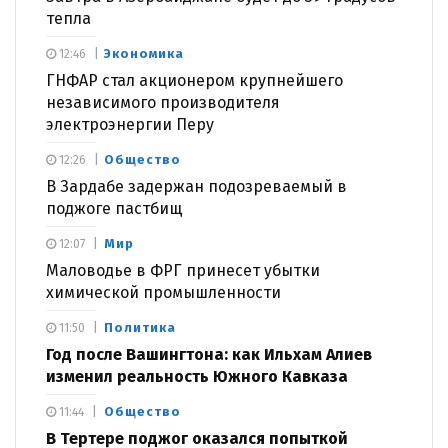
тепла
Экономика
12:46
ГНФАР стал акционером крупнейшего
независимого производителя
электроэнергии Перу
Общество
12:26
В Зардабе задержан подозреваемый в
поджоге пастбищ
Мир
12:07
Маловодье в ФРГ принесет убытки
химической промышленности
Политика
11:50
Год после Вашингтона: как Ильхам Алиев
изменил реальность Южного Кавказа
Общество
11:44
В Тертере поджог оказался попыткой