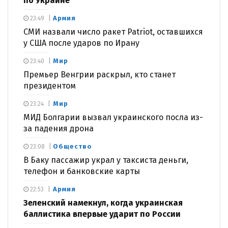
по Украине
Армия
23:49
СМИ назвали число ракет Patriot, оставшихся
у США после ударов по Ирану
Мир
23:40
Премьер Венгрии раскрыл, кто станет
президентом
Мир
23:24
МИД Болгарии вызвал украинского посла из-
за падения дрона
Общество
23:08
В Баку пассажир украл у таксиста деньги,
телефон и банковские карты
Армия
22:53
Зеленский намекнул, когда украинская
баллистика впервые ударит по России