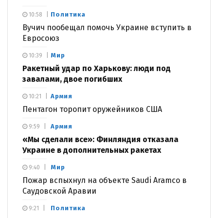
Политика
10:58
Вучич пообещал помочь Украине вступить в
Евросоюз
Мир
10:39
Ракетный удар по Харькову: люди под
завалами, двое погибших
Армия
10:21
Пентагон торопит оружейников США
Армия
9:59
«Мы сделали все»: Финляндия отказала
Украине в дополнительных ракетах
Мир
9:40
Пожар вспыхнул на объекте Saudi Aramco в
Саудовской Аравии
Политика
9:21