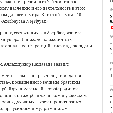
с
 уважение президента Узбекистана к
ому наследию и его деятельность в этом
ом для всего мира. Книга объемом 216
У
«Azərbaycan Nəşriyyatı».
W
речах, состоявшихся в Азербайджане и
лахшукюра Пашазаде на различных
«
 материалы конференций, письма, доклады и
о
р
и, Аллахшукюр Пашазаде заявил:
Я
вместе с вами на презентации издания
Т
п
ства», посвященного вечным братским
зербайджаном и моей второй родиной —
зданная на азербайджанском и узбекском
«
ьтурно-духовных связей и религиозных
Ф
и
агодаря усилиям и мудрым шагам