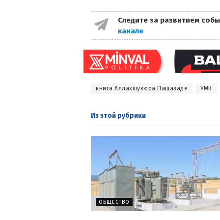
Следите за развитием собы
канале
книга Аллахшукюра Пашазаде
УМК
Из этой
рубрики
ОБЩЕСТВО