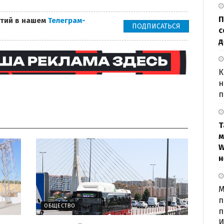
П
тий в нашем
Телеграм-
ПОДПИСАТЬСЯ
с
д
К
н
п
Т
м
W
н
М
п
ОБЩЕСТВО
п
И