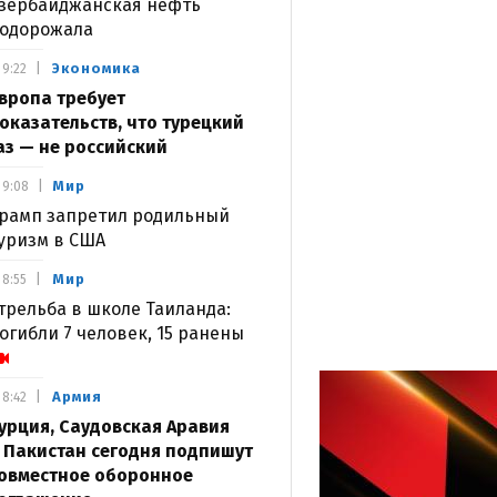
зербайджанская нефть
одорожала
Экономика
9:22
вропа требует
оказательств, что турецкий
аз — не российский
Мир
9:08
рамп запретил родильный
уризм в США
Мир
8:55
трельба в школе Таиланда:
огибли 7 человек, 15 ранены
Армия
8:42
урция, Саудовская Аравия
 Пакистан сегодня подпишут
овместное оборонное