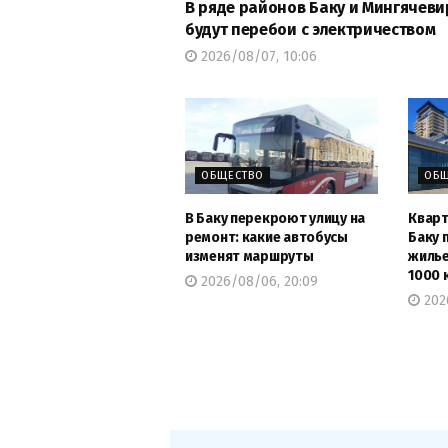
В ряде районов Баку и Мингячеви
будут перебои с электричеством
2026/08/07, 10:06
ОБЩЕСТВО
ОБЩ
В Баку перекроют улицу на
Кварт
ремонт: какие автобусы
Баку 
изменят маршруты
жиль
1000 
2026/08/06, 20:09
202