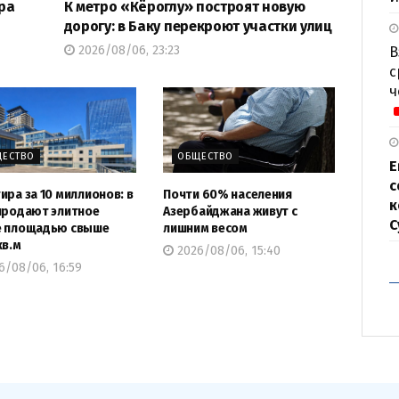
ра
К метро «Кёроглу» построят новую
дорогу: в Баку перекроют участки улиц
2026/08/06, 23:23
В
с
ч
ЕСТВО
ОБЩЕСТВО
Е
с
ира за 10 миллионов: в
Почти 60% населения
к
продают элитное
Азербайджана живут с
С
е площадью свыше
лишним весом
кв.м
2026/08/06, 15:40
6/08/06, 16:59