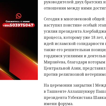
руководителей двух братских н
отношения между ними достигл
Сегодня в многовековой общей
наступил поистине особый эта
усилия президента Азербайджа
процесса, которому уже 18 лет
идей исламской солидарности и
также его решительная позиция
гордимся усилиями и деятельн
Мирзиёева, благодаря которым
Центральной Азии, представил
против религиозной нетерпимо
На церемонии закрытия I Меж
в Ташкенте Аллахшукюру Паша
президента Узбекистана Шавка
имени форума.