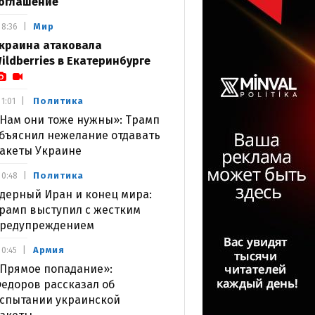
оглашение
Мир
8:36
краина атаковала
ildberries в Екатеринбурге
Политика
1:01
Нам они тоже нужны»: Трамп
бъяснил нежелание отдавать
акеты Украине
Политика
0:48
дерный Иран и конец мира:
рамп выступил с жестким
редупреждением
Армия
0:45
Прямое попадание»:
едоров рассказал об
спытании украинской