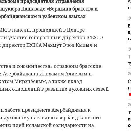
-альбома председателя Управления
А
п
хшукюра Пашазаде «Вершина братства и
ербайджанском и узбекском языках.
Е
МК, в панели, прошедшей в Центре
д
ли участие генеральный директор ICESCO
г
 директор IRCICA Махмут Эрол Кылыч и
Т
т
тства и союзничества» отражены братские
м Азербайджана Ильхамом Алиевым и
атом Мирзиёевым, а также вклад
С
п
ных отношений в развитие духовных связей
и забота президента Азербайджана к
Т
и духовному наследию азербайджанского
и
жению идей исламской солидарности на
с