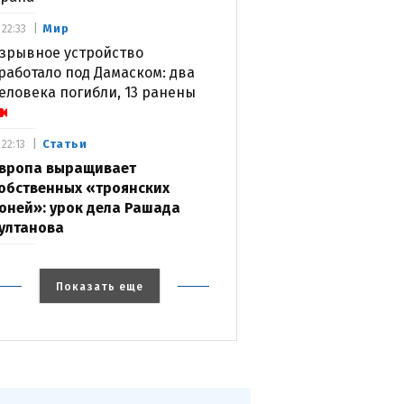
Мир
22:33
зрывное устройство
работало под Дамаском: два
еловека погибли, 13 ранены
Статьи
22:13
вропа выращивает
обственных «троянских
оней»: урок дела Рашада
ултанова
Показать еще