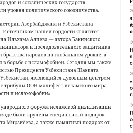
р
ародов и союзнических государств
и уровня политического союзничества.
З
 истории Азербайджана и Узбекистана
А
п. Источником нашей гордости являются
о
на Ильхама Алиева — автора Бакинского
, инициатора и последовательного защитника
Н
 братства народов на глобальном уровне, а
д
 в борьбе с исламофобией. Сегодня мы также
о
остью Президента Узбекистана Шавката
 Узбекистан, являющийся духовным центром
«
 с трибуны ООН манифест исламского мира
с
сти и исламофобии».
п
дународного форума исламской цивилизации
П
заде были вручены специальный подарок
с
та Мирзиёева, а также памятный подарок от
с