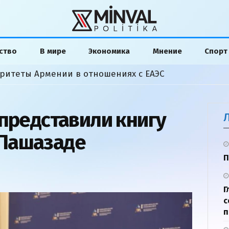
ство
В мире
Экономика
Мнение
Спорт
ритеты Армении в отношениях с ЕАЭС
 представили книгу
Пашазаде
П
Г
с
п