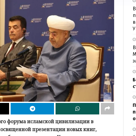
B
п
в
У
В
М
э
Б
с
П
п
о
ого форума исламской цивилизации в
 посвященной презентации новых книг,