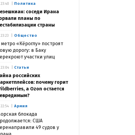
Политика
23:40
езешкиан: соседи Ирана
орвали планы по
естабилизации страны
Общество
23:23
 метро «Кёроглу» построят
овую дорогу: в Баку
ерекроют участки улиц
Статьи
23:04
айна российских
аркетплейсов: почему горит
ildberries, а Ozon остается
евредимым?
Армия
22:54
орская блокада
родолжается: США
еренаправили 49 судов у
рана