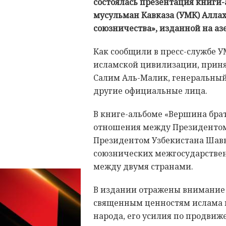
состоялась презентация книги
мусульман Кавказа (УМК) Алла
союзничества», изданной на аз
Как сообщили в пресс-службе У
исламской цивилизации, приня
Салим Аль-Малик, генеральный
другие официальные лица.
В книге-альбоме «Вершина бра
отношения между Президенто
Президентом Узбекистана Шавк
союзнических межгосударствен
между двумя странами.
В издании отражены внимание 
священным ценностям ислама 
народа, его усилия по продви