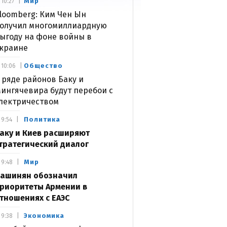
Мир
10:27
loomberg: Ким Чен Ын
олучил многомиллиардную
ыгоду на фоне войны в
краине
Общество
10:06
 ряде районов Баку и
ингячевира будут перебои с
лектричеством
Политика
9:54
аку и Киев расширяют
тратегический диалог
Мир
9:48
ашинян обозначил
риоритеты Армении в
тношениях с ЕАЭС
Экономика
9:38