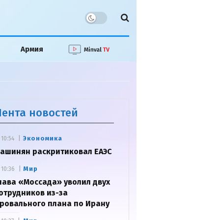
Армия
Лента новостей
Экономика
10:54
ашинян раскритиковал ЕАЭС
Мир
10:36
лава «Моссада» уволил двух
отрудников из-за
ровального плана по Ирану