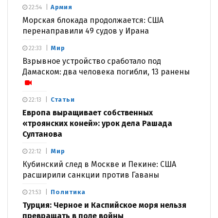
Армия
22:54
Морская блокада продолжается: США
перенаправили 49 судов у Ирана
Мир
22:33
Взрывное устройство сработало под
Дамаском: два человека погибли, 13 ранены
Статьи
22:13
Европа выращивает собственных
«троянских коней»: урок дела Рашада
Султанова
Мир
22:12
Кубинский след в Москве и Пекине: США
расширили санкции против Гаваны
Политика
21:53
Турция: Черное и Каспийское моря нельзя
превращать в поле войны