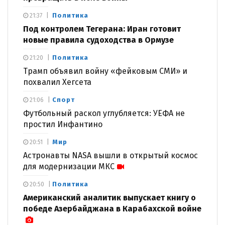
Политика
21:37
Под контролем Тегерана: Иран готовит
новые правила судоходства в Ормузе
Политика
21:20
Трамп объявил войну «фейковым СМИ» и
похвалил Хегсета
Спорт
21:06
Футбольный раскол углубляется: УЕФА не
простил Инфантино
Мир
20:51
Астронавты NASA вышли в открытый космос
для модернизации МКС
Политика
20:50
Американский аналитик выпускает книгу о
победе Азербайджана в Карабахской войне