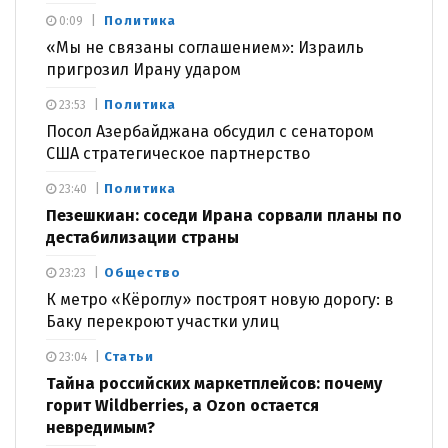
Политика
0:09
«Мы не связаны соглашением»: Израиль
пригрозил Ирану ударом
Политика
23:53
Посол Азербайджана обсудил с сенатором
США стратегическое партнерство
Политика
23:40
Пезешкиан: соседи Ирана сорвали планы по
дестабилизации страны
Общество
23:23
К метро «Кёроглу» построят новую дорогу: в
Баку перекроют участки улиц
Статьи
23:04
Тайна российских маркетплейсов: почему
горит Wildberries, а Ozon остается
невредимым?