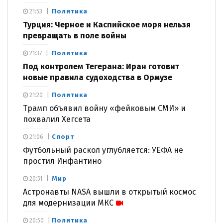
Политика
21:53
Турция: Черное и Каспийское моря нельзя
превращать в поле войны
Политика
21:37
Под контролем Тегерана: Иран готовит
новые правила судоходства в Ормузе
Политика
21:20
Трамп объявил войну «фейковым СМИ» и
похвалил Хегсета
Спорт
21:06
Футбольный раскол углубляется: УЕФА не
простил Инфантино
Мир
20:51
Астронавты NASA вышли в открытый космос
для модернизации МКС
Политика
20:50