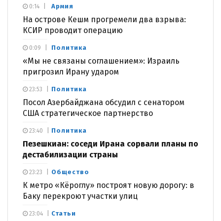
Армия
0:14
На острове Кешм прогремели два взрыва:
КСИР проводит операцию
Политика
0:09
«Мы не связаны соглашением»: Израиль
пригрозил Ирану ударом
Политика
23:53
Посол Азербайджана обсудил с сенатором
США стратегическое партнерство
Политика
23:40
Пезешкиан: соседи Ирана сорвали планы по
дестабилизации страны
Общество
23:23
К метро «Кёроглу» построят новую дорогу: в
Баку перекроют участки улиц
Статьи
23:04