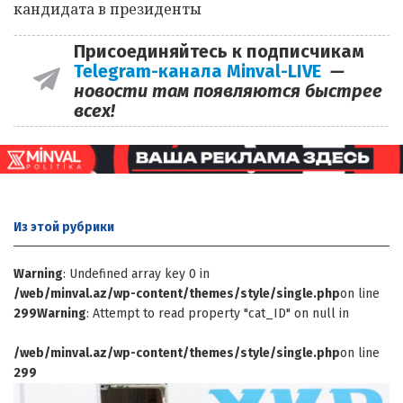
кандидата в президенты
Присоединяйтесь к подписчикам
Telegram-канала Minval-LIVE
—
новости там появляются быстрее
всех!
Из этой
рубрики
Warning
: Undefined array key 0 in
/web/minval.az/wp-content/themes/style/single.php
on line
299
Warning
: Attempt to read property "cat_ID" on null in
/web/minval.az/wp-content/themes/style/single.php
on line
299