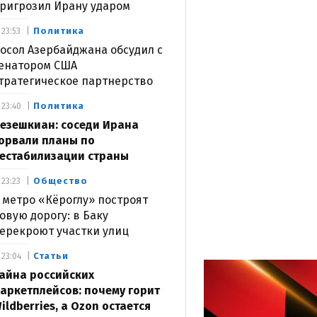
ригрозил Ирану ударом
Политика
23:53
осол Азербайджана обсудил с
енатором США
тратегическое партнерство
Политика
23:40
езешкиан: соседи Ирана
орвали планы по
естабилизации страны
Общество
23:23
 метро «Кёроглу» построят
овую дорогу: в Баку
ерекроют участки улиц
Статьи
23:04
айна российских
аркетплейсов: почему горит
ildberries, а Ozon остается