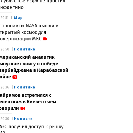
глубляется: УЕФА не простил
нфантино
Мир
20:51
стронавты NASA вышли в
ткрытый космос для
одернизации МКС
Политика
20:50
мериканский аналитик
ыпускает книгу о победе
зербайджана в Карабахской
ойне
Политика
20:36
айрамов встретился с
еленским в Киеве: о чем
оворили
Новость
20:30
АЭС получил доступ к рынку