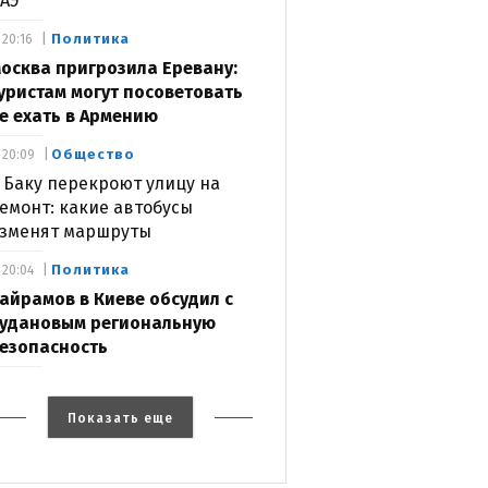
АЭ
Политика
20:16
осква пригрозила Еревану:
уристам могут посоветовать
е ехать в Армению
Общество
20:09
 Баку перекроют улицу на
емонт: какие автобусы
зменят маршруты
Политика
20:04
айрамов в Киеве обсудил с
удановым региональную
езопасность
Показать еще