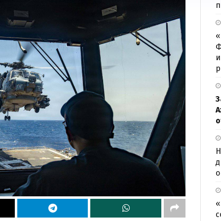
п
«
Ф
и
р
З
А
о
Н
д
о
«
с