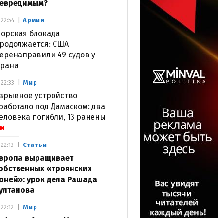
евредимым?
Армия
22:54
орская блокада
родолжается: США
еренаправили 49 судов у
рана
Мир
22:33
зрывное устройство
работало под Дамаском: два
еловека погибли, 13 ранены
Статьи
22:13
вропа выращивает
обственных «троянских
оней»: урок дела Рашада
ултанова
Мир
22:12