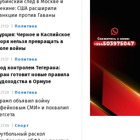
убинский след в Москве и
екине: США расширили
анкции против Гаваны
Политика
21:53
урция: Черное и Каспийское
оря нельзя превращать в
оле войны
Политика
21:37
од контролем Тегерана:
ран готовит новые правила
удоходства в Ормузе
Политика
21:20
рамп объявил войну
фейковым СМИ» и похвалил
егсета
Спорт
21:06
утбольный раскол