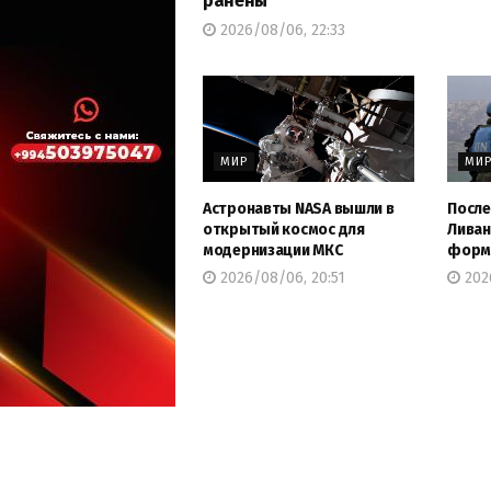
ранены
2026/08/06, 22:33
МИР
МИ
Астронавты NASA вышли в
После
открытый космос для
Ливан
модернизации МКС
форму
2026/08/06, 20:51
202