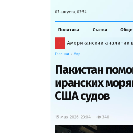
07 августа, 03:54
Политика
Статьи
Обще
Главная
Мир
Пакистан помо
иранских моря
США судов
15 мая 2026, 23:04
340