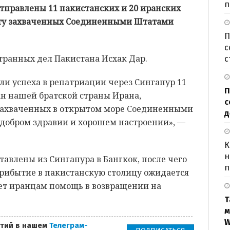
п
тправлены 11 пакистанских и 20 иранских
рту захваченных Соединенными Штатами
П
с
транных дел Пакистана Исхак Дар.
с
гли успеха в репатриации через Сингапур 11
П
ан нашей братской страны Ирана,
с
 захваченных в открытом море Соединенными
д
 добром здравии и хорошем настроении», —
К
н
тавлены из Сингапура в Бангкок, после чего
п
прибытие в пакистанскую столицу ожидается
жет иранцам помощь в возвращении на
Т
м
W
тий в нашем
Телеграм-