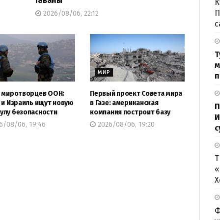
Гаваны
К
П
2026/08/06, 22:12
с
Т
м
Р
МИР
п
 миротворцев ООН:
Первый проект Совета мира
 и Израиль ищут новую
в Газе: американская
П
лу безопасности
компания построит базу
И
6/08/06, 19:46
2026/08/06, 19:20
с
Т
«
Х
Ф