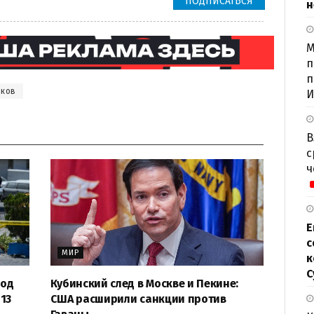
ПОДПИСАТЬСЯ
н
М
п
п
яков
И
В
с
ч
Е
с
МИР
к
С
под
Кубинский след в Москве и Пекине:
13
США расширили санкции против