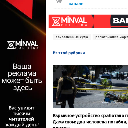
канале
захваченные суда
репатриация мор
Из этой
рубрики
МИР
Взрывное устройство сработало 
Дамаском: два человека погибли, 