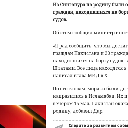
Из Сингапура на родину были о
граждан, находившихся на бо
судов.
Об этом сообщил министр инос
«Я рад сообщить, что мы дости
граждан Пакистана и 20 гражд
находившихся на борту судов,
Штатами. Все лица находятся в
написал глава МИД в X.
По его словам, моряки были дос
направились в Исламабад. Их 
вечером 15 мая. Пакистан ока
родину, добавил Дар.
Следите за развитием собы