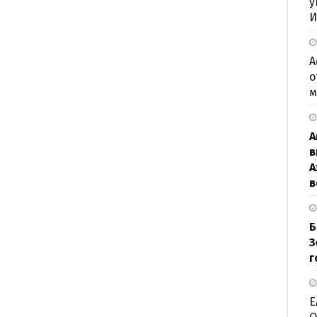
у
И
А
о
м
А
в
А
в
Б
З
г
Е