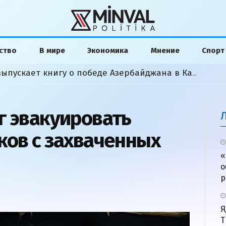
ство
В мире
Экономика
Мнение
Спорт
Американский аналитик выпускает книгу о победе Азербайджана в Карабахской войне
г эвакуировать
ков с захваченных
«
о
р
Я
Т