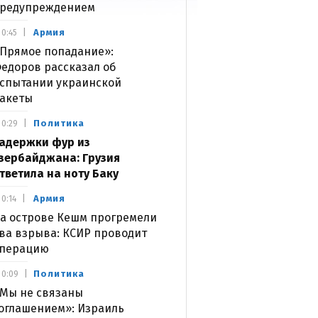
редупреждением
Армия
0:45
Прямое попадание»:
едоров рассказал об
спытании украинской
акеты
Политика
0:29
адержки фур из
зербайджана: Грузия
тветила на ноту Баку
Армия
0:14
а острове Кешм прогремели
ва взрыва: КСИР проводит
перацию
Политика
0:09
Мы не связаны
оглашением»: Израиль