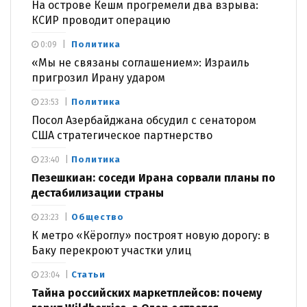
На острове Кешм прогремели два взрыва:
КСИР проводит операцию
Политика
0:09
«Мы не связаны соглашением»: Израиль
пригрозил Ирану ударом
Политика
23:53
Посол Азербайджана обсудил с сенатором
США стратегическое партнерство
Политика
23:40
Пезешкиан: соседи Ирана сорвали планы по
дестабилизации страны
Общество
23:23
К метро «Кёроглу» построят новую дорогу: в
Баку перекроют участки улиц
Статьи
23:04
Тайна российских маркетплейсов: почему