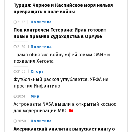
Турция: Черное и Каспийское моря нельзя
превращать в поле войны
Политика
21:37
Под контролем Тегерана: Иран готовит
новые правила судоходства в Ормузе
Политика
21:20
Трамп объявил войну «фейковым СМИ» и
похвалил Хегсета
Спорт
21:06
Футбольный раскол углубляется: УЕФА не
простил Инфантино
Мир
20:51
Астронавты NASA вышли в открытый космос
для модернизации МКС
Политика
20:50
Американский аналитик выпускает книгу о