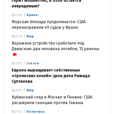
горит Wildberries, а Ozon остается
невредимым?
Армия
22:54
Морская блокада продолжается: США
перенаправили 49 судов у Ирана
Мир
22:33
Взрывное устройство сработало под
Дамаском: два человека погибли, 13 ранены
Статьи
22:13
Европа выращивает собственных
«троянских коней»: урок дела Рашада
Султанова
Мир
22:12
Кубинский след в Москве и Пекине: США
расширили санкции против Гаваны
Политика
21:53