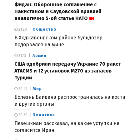
Фидан: Оборонное соглашение с
Пакистаном и Саудовской Аравией
аналогично 5-ой статье НАТО
Общество
21:28
В Ходжавендском районе бульдозер
подорвался на мине
Армия
21:13
США одобрили передачу Украине 70 ракет
ATACMS и 12 установок M270 из запасов
Турции
Мир
20:49
Болезнь Байдена распространилась на кости
и другие органы
Политика
20:30
Пезешкиан рассказал, на какие уступки не
согласится Иран