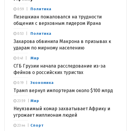
Политика
0:59
Пезешкиан пожаловался на трудности
общения с верховным лидером Ирана
Политика
0:53
Захарова обвинила Макрона в призывах к
ударам по мирному населению
Мир
0:41
СГБ Грузии начала расследование из-за
фейков о российских туристах
Экономика
0:19
Трамп вернул импортерам около $100 млрд
Мир
23:59
Неуязвимый комар захватывает Африку и
угрожает миллионам людей
Спорт
23:44