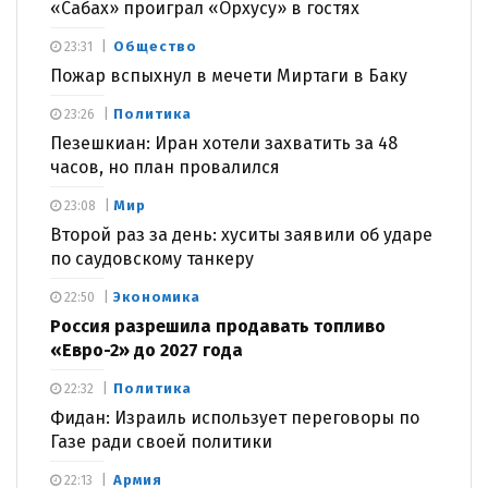
«Сабах» проиграл «Орхусу» в гостях
Общество
23:31
Пожар вспыхнул в мечети Миртаги в Баку
Политика
23:26
Пезешкиан: Иран хотели захватить за 48
часов, но план провалился
Мир
23:08
Второй раз за день: хуситы заявили об ударе
по саудовскому танкеру
Экономика
22:50
Россия разрешила продавать топливо
«Евро-2» до 2027 года
Политика
22:32
Фидан: Израиль использует переговоры по
Газе ради своей политики
Армия
22:13