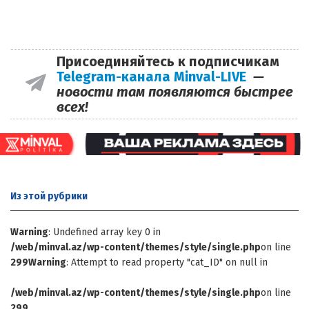
Присоединяйтесь к подписчикам
Telegram-канала Minval-LIVE
—
новости там появляются быстрее
всех!
Из этой
рубрики
Warning
: Undefined array key 0 in
/web/minval.az/wp-content/themes/style/single.php
on line
299
Warning
: Attempt to read property "cat_ID" on null in
/web/minval.az/wp-content/themes/style/single.php
on line
299