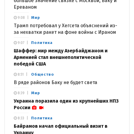
большое значение связке с Москвой, Баку и
Ереваном
Мир
9:08
Трамп потребовал у Хегсета объяснений из-
за нехватки ракет на фоне войны с Ираном
Политика
9:07
Шаффер: мир между Азербайджаном и
Арменией стал внешнеполитической
победой США
Общество
8:51
В ряде районов Баку не будет света
Мир
8:39
Украина поразила один из крупнейших НПЗ
России
Политика
8:33
Байрамов начал официальный визит в
Украину