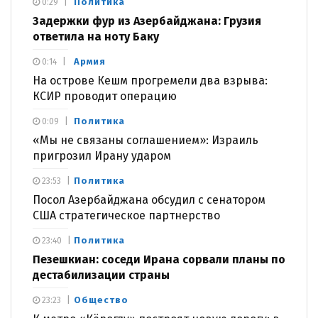
Политика
0:29
Задержки фур из Азербайджана: Грузия
ответила на ноту Баку
Армия
0:14
На острове Кешм прогремели два взрыва:
КСИР проводит операцию
Политика
0:09
«Мы не связаны соглашением»: Израиль
пригрозил Ирану ударом
Политика
23:53
Посол Азербайджана обсудил с сенатором
США стратегическое партнерство
Политика
23:40
Пезешкиан: соседи Ирана сорвали планы по
дестабилизации страны
Общество
23:23