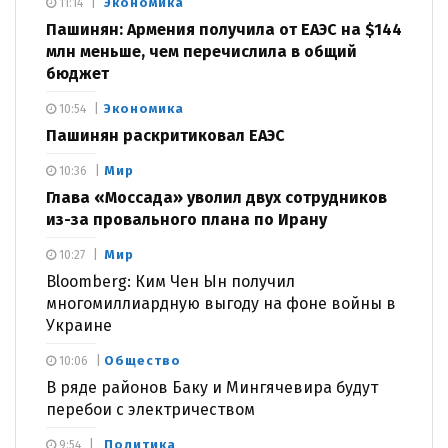
Экономика
11:14
Пашинян: Армения получила от ЕАЭС на $144
млн меньше, чем перечислила в общий
бюджет
Экономика
10:54
Пашинян раскритиковал ЕАЭС
Мир
10:36
Глава «Моссада» уволил двух сотрудников
из-за провального плана по Ирану
Мир
10:27
Bloomberg: Ким Чен Ын получил
многомиллиардную выгоду на фоне войны в
Украине
Общество
10:06
В ряде районов Баку и Мингячевира будут
перебои с электричеством
Политика
9:54