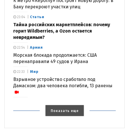
К метро «Кёроглу» построят новую дорогу: в
Баку перекроют участки улиц
Статьи
23:04
Тайна российских маркетплейсов: почему
горит Wildberries, а Ozon остается
невредимым?
Армия
22:54
Морская блокада продолжается: США
перенаправили 49 судов у Ирана
Мир
22:33
Взрывное устройство сработало под
Дамаском: два человека погибли, 13 ранены
Показать еще