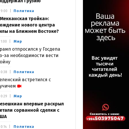
оддержал Грузию
Политика
9:00
Мекканская тройка»:
ождение нового центра
илы на Ближнем Востоке?
Мир
1:00
рамп отпросился у Госдепа
з-за необходимости вести
ойну
Политика
0:38
еленский встретился с
учичем
Мир
0:29
езешкиан впервые раскрыл
етали сорванной сделки с
США
Политика
0:14