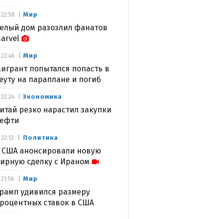
Мир
22:58
елый дом разозлил фанатов
arvel
Мир
22:46
игрант попытался попасть в
еуту на параплане и погиб
Экономика
22:24
итай резко нарастил закупки
ефти
Политика
22:12
 США анонсировали новую
ирную сделку с Ираном
Мир
21:56
рамп удивился размеру
роцентных ставок в США