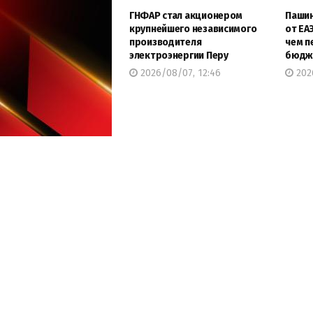
ГНФАР стал акционером
Пашин
крупнейшего независимого
от ЕА
производителя
чем п
электроэнергии Перу
бюдж
2026/08/07, 12:46
2026