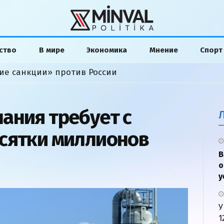
ство
В мире
Экономика
Мнение
Спорт
ие санкции» против России
ания требует с
сятки миллионов
В
о
у
У
1