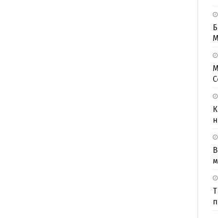
Б
M
М
С
К
н
В
м
Т
п