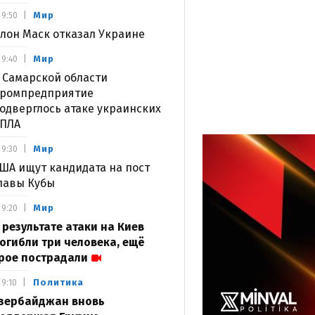
Мир
9:50
лон Маск отказал Украине
Мир
9:40
 Самарской области
ромпредприятие
одверглось атаке украинских
ПЛА
Мир
9:30
ША ищут кандидата на пост
лавы Кубы
Мир
9:20
 результате атаки на Киев
огибли три человека, ещё
рое пострадали
Политика
9:10
зербайджан вновь