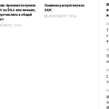
И
ян: Армения получила
Пашинян раскритиковал
и
ЭС на $144 млн меньше,
ЕАЭС
еречислила в общий
в
2026/08/07, 10:54
ет
/08/07, 11:14
Т
с
в
П
н
С
т
И
п
И