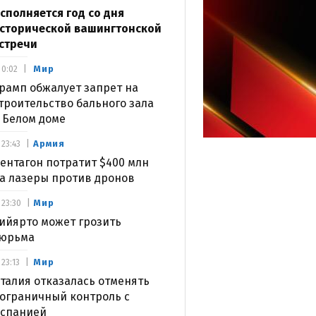
сполняется год со дня
сторической вашингтонской
стречи
Мир
0:02
рамп обжалует запрет на
троительство бального зала
 Белом доме
Армия
23:43
ентагон потратит $400 млн
а лазеры против дронов
Мир
23:30
ийярто может грозить
юрьма
Мир
23:13
талия отказалась отменять
ограничный контроль с
спанией