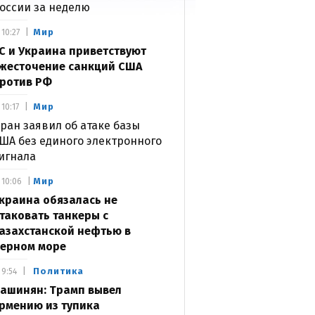
оссии за неделю
Мир
10:27
С и Украина приветствуют
жесточение санкций США
ротив РФ
Мир
10:17
ран заявил об атаке базы
ША без единого электронного
игнала
Мир
10:06
краина обязалась не
таковать танкеры с
азахстанской нефтью в
ерном море
Политика
9:54
ашинян: Трамп вывел
рмению из тупика