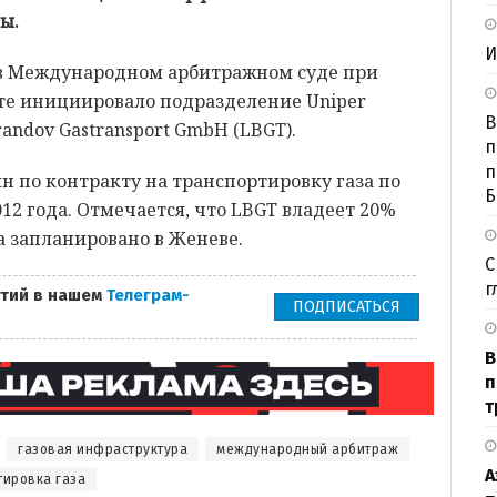
ы.
И
 в Международном арбитражном суде при
те инициировало подразделение Uniper
В
randov Gastransport GmbH (LBGT).
п
п
лн по контракту на транспортировку газа по
Б
12 года. Отмечается, что LBGT владеет 20%
а запланировано в Женеве.
С
г
тий в нашем
Телеграм-
ПОДПИСАТЬСЯ
В
п
т
газовая инфраструктура
международный арбитраж
А
тировка газа