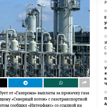
Р
Е
у
п
И
С
с
У
а
к
Ч
ует от «Газпрома» выплаты за прокачку газа
П
ющему «Северный поток» с газотранспортной
А
этом сообщил «Интерфакс» со ссылкой на