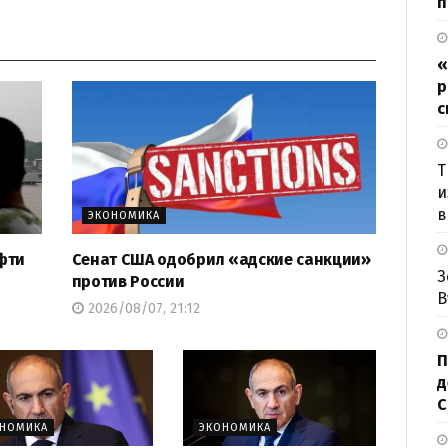
п
«
р
с
Т
и
в
ЭКОНОМИКА
фти
Сенат США одобрил «адские санкции»
З
против России
В
2026/08/07, 21:12
П
д
ОНОМИКА
ЭКОНОМИКА