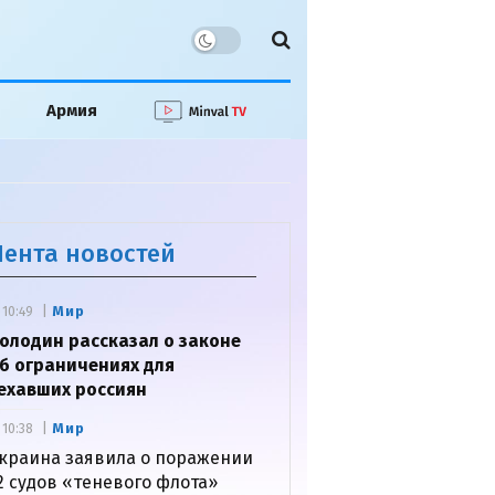
Армия
Лента новостей
Мир
10:49
олодин рассказал о законе
б ограничениях для
ехавших россиян
Мир
10:38
краина заявила о поражении
2 судов «теневого флота»