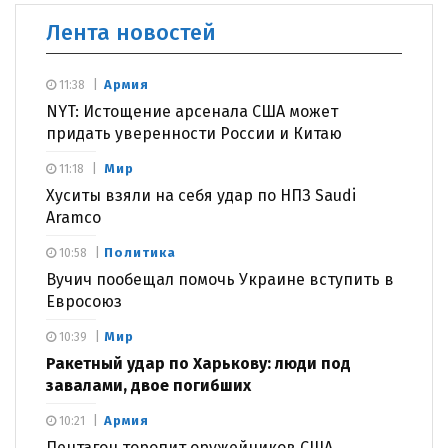
Лента новостей
Армия
11:38
NYT: Истощение арсенала США может
придать уверенности России и Китаю
Мир
11:18
Хуситы взяли на себя удар по НПЗ Saudi
Aramco
Политика
10:58
Вучич пообещал помочь Украине вступить в
Евросоюз
Мир
10:39
Ракетный удар по Харькову: люди под
завалами, двое погибших
Армия
10:21
Пентагон торопит оружейников США