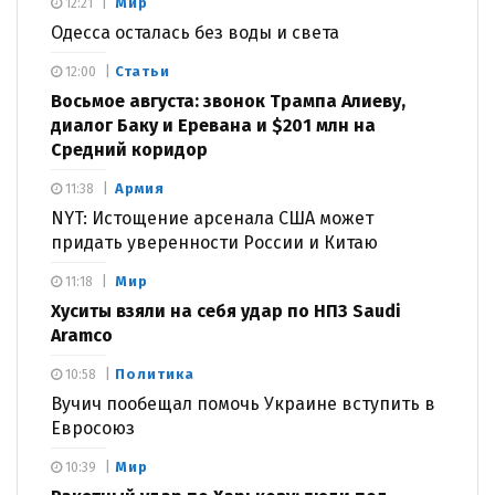
Мир
12:21
Одесса осталась без воды и света
Статьи
12:00
Восьмое августа: звонок Трампа Алиеву,
диалог Баку и Еревана и $201 млн на
Средний коридор
Армия
11:38
NYT: Истощение арсенала США может
придать уверенности России и Китаю
Мир
11:18
Хуситы взяли на себя удар по НПЗ Saudi
Aramco
Политика
10:58
Вучич пообещал помочь Украине вступить в
Евросоюз
Мир
10:39