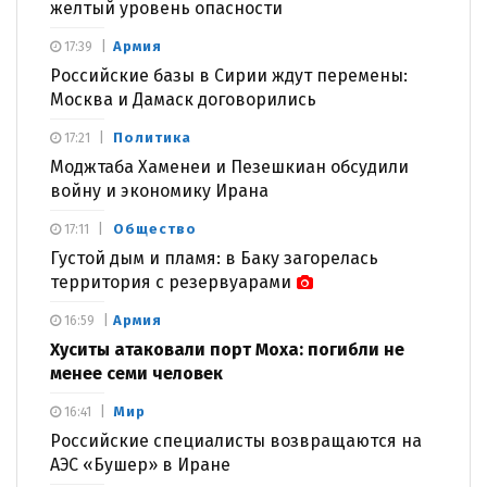
желтый уровень опасности
Армия
17:39
Российские базы в Сирии ждут перемены:
Москва и Дамаск договорились
Политика
17:21
Моджтаба Хаменеи и Пезешкиан обсудили
войну и экономику Ирана
Общество
17:11
Густой дым и пламя: в Баку загорелась
территория с резервуарами
Армия
16:59
Хуситы атаковали порт Моха: погибли не
менее семи человек
Мир
16:41
Российские специалисты возвращаются на
АЭС «Бушер» в Иране