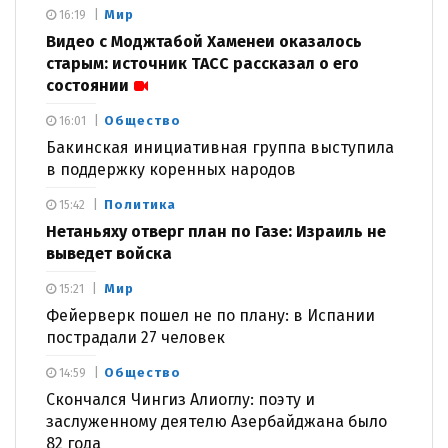
Мир
16:19
Видео с Моджтабой Хаменеи оказалось
старым: источник ТАСС рассказал о его
состоянии
Общество
16:01
Бакинская инициативная группа выступила
в поддержку коренных народов
Политика
15:42
Нетаньяху отверг план по Газе: Израиль не
выведет войска
Мир
15:21
Фейерверк пошел не по плану: в Испании
пострадали 27 человек
Общество
14:59
Скончался Чингиз Алиоглу: поэту и
заслуженному деятелю Азербайджана было
82 года