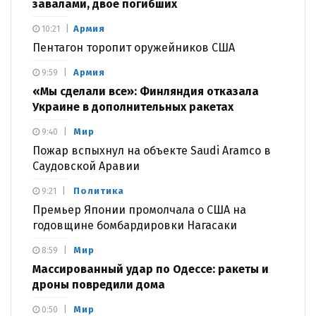
завалами, двое погибших
Армия
10:21
Пентагон торопит оружейников США
Армия
9:59
«Мы сделали все»: Финляндия отказала
Украине в дополнительных ракетах
Мир
9:40
Пожар вспыхнул на объекте Saudi Aramco в
Саудовской Аравии
Политика
9:21
Премьер Японии промолчала о США на
годовщине бомбардировки Нагасаки
Мир
8:59
Массированный удар по Одессе: ракеты и
дроны повредили дома
Мир
0:50