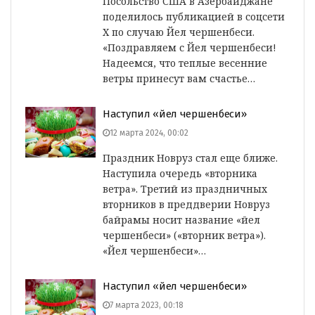
Посольство США в Азербайджане
поделилось публикацией в соцсети
Х по случаю Йел чершенбеси.
«Поздравляем с Йел чершенбеси!
Надеемся, что теплые весенние
ветры принесут вам счастье…
Наступил «йел чершенбеси»
12 марта 2024, 00:02
Праздник Новруз стал еще ближе.
Наступила очередь «вторника
ветра». Третий из праздничных
вторников в преддверии Новруз
байрамы носит название «йел
чершенбеси» («вторник ветра»).
«Йел чершенбеси»…
Наступил «йел чершенбеси»
7 марта 2023, 00:18