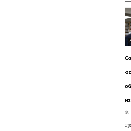
Со
«с
об
из
5
Эр