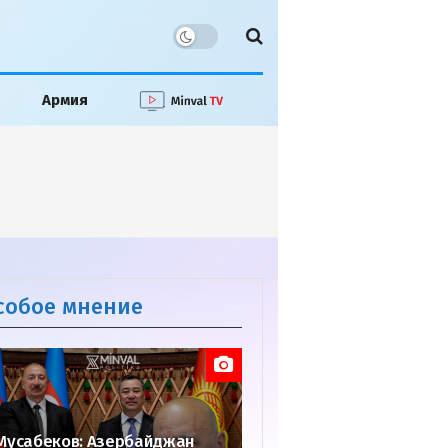
Армия
собое мнение
Мусабеков: Азербайджан