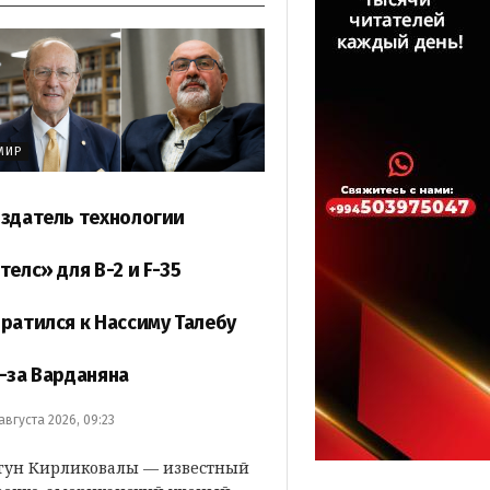
МИР
здатель технологии
телс» для B-2 и F-35
ратился к Нассиму Талебу
-за Варданяна
 августа 2026, 09:23
гун Кирликовалы — известный