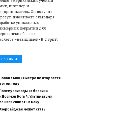
рецко-американский ученый-
мик, инженер и
едприниматель. Он получил
ровую известность благодаря
зработке уникальных
лимерных покрытий для
ериканских боевых
молетов-«невидимок» B-2 Spirit
…
ЧИТАТЬ ДАЛЕЕ
Новая станция метро не откроется
в этом году
Почему эпизоды из боевика
«Доспехи Бога 4: Ультиматум»
решили снимать в Баку
Азербайджан может стать