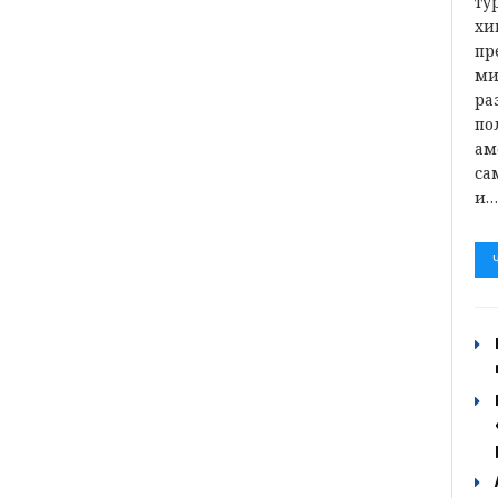
ту
хи
пр
ми
ра
по
ам
са
и