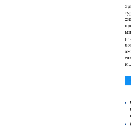
Эр
ту
хи
пр
ми
ра
по
ам
са
и