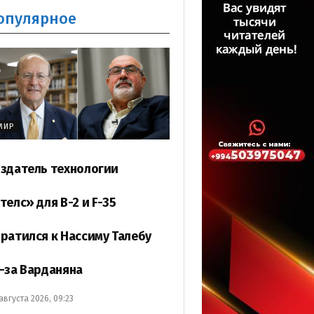
опулярное
МИР
здатель технологии
телс» для B-2 и F-35
ратился к Нассиму Талебу
-за Варданяна
 августа 2026, 09:23