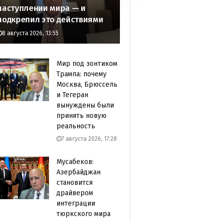
наступлении мира — и
подкрепил это действиями
8 августа 2026, 13:55
Мир под зонтиком
Трампа: почему
Москва, Брюссель
и Тегеран
вынуждены были
принять новую
реальность
7 августа 2026, 17:28
Мусабеков:
Азербайджан
становится
драйвером
интеграции
тюркского мира