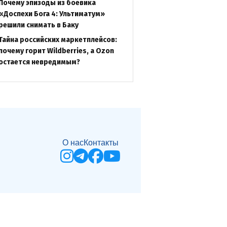
Почему эпизоды из боевика
«Доспехи Бога 4: Ультиматум»
решили снимать в Баку
Тайна российских маркетплейсов:
почему горит Wildberries, а Ozon
остается невредимым?
О нас
Контакты