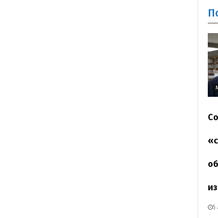
П
Со
«с
об
из
5