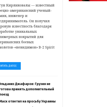
гун Кирликовалы — известный
рецко-американский ученый-
мик, инженер и
едприниматель. Он получил
ровую известность благодаря
зработке уникальных
лимерных покрытий для
ериканских боевых
молетов-«невидимок» B-2 Spirit
…
ЧИТАТЬ ДАЛЕЕ
Эльданиз Джафаров: Грузия не
готова принять дополнительный
поезд
Маск ответил на просьбу Украины