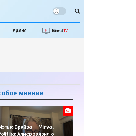
Армия
собое мнение
Мэтью Брайза — Minval
Politika: Алиев заявил о