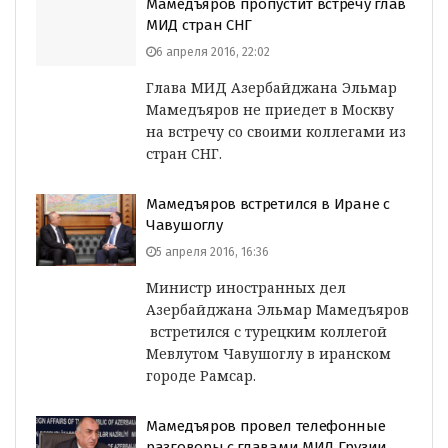
Мамедъяров пропустит встречу глав
МИД стран СНГ
6 апреля 2016, 22:02
Глава МИД Азербайджана Эльмар
Мамедъяров не приедет в Москву
на встречу со своими коллегами из
стран СНГ.
Мамедъяров встретился в Иране с
Чавушоглу
5 апреля 2016, 16:36
Министр иностранных дел
Азербайджана Эльмар Мамедъяров
встретился с турецким коллегой
Мевлутом Чавушоглу в иранском
городе Рамсар.
Мамедъяров провел телефонные
разговоры с главами МИД Грузии,