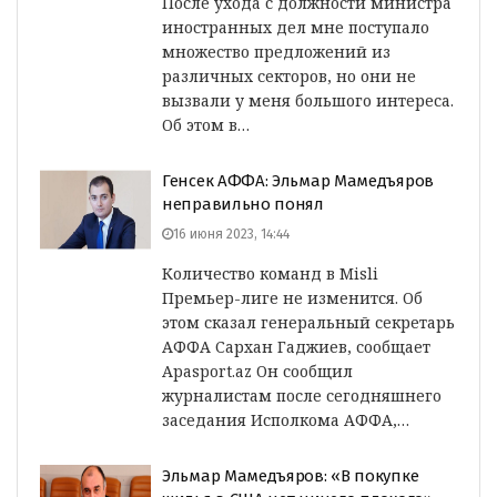
После ухода с должности министра
иностранных дел мне поступало
множество предложений из
различных секторов, но они не
вызвали у меня большого интереса.
Об этом в…
Генсек АФФА: Эльмар Мамедъяров
неправильно понял
16 июня 2023, 14:44
Количество команд в Misli
Премьер-лиге не изменится. Об
этом сказал генеральный секретарь
АФФА Сархан Гаджиев, сообщает
Apasport.az Он сообщил
журналистам после сегодняшнего
заседания Исполкома АФФА,…
Эльмар Мамедъяров: «В покупке