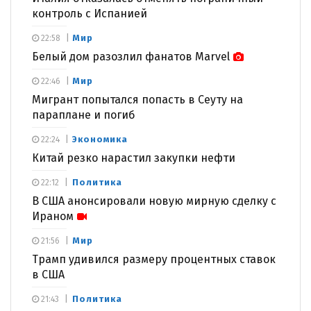
контроль с Испанией
Мир
22:58
Белый дом разозлил фанатов Marvel
Мир
22:46
Мигрант попытался попасть в Сеуту на
параплане и погиб
Экономика
22:24
Китай резко нарастил закупки нефти
Политика
22:12
В США анонсировали новую мирную сделку с
Ираном
Мир
21:56
Трамп удивился размеру процентных ставок
в США
Политика
21:43