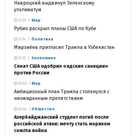
Навроцкий выдвинул Зеленскому
ультиматум
Мир
21:29
Рубио раскрыл планы США по Кубе
Политика
21:14
Мирзиёев пригласил Трампа в Узбекистан
Экономика
21:12
Сенат США одобрил «адские санкции»
против России
Мир
20:59
Амбициозный план Трампа столкнулся с
неожиданным препятствием
Общество
20:44
Азербайджанский студент погиб после
российской атаки: мечту стать моряком
сожгла война