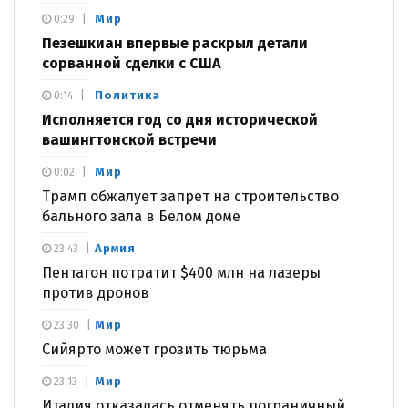
Мир
0:29
Пезешкиан впервые раскрыл детали
сорванной сделки с США
Политика
0:14
Исполняется год со дня исторической
вашингтонской встречи
Мир
0:02
Трамп обжалует запрет на строительство
бального зала в Белом доме
Армия
23:43
Пентагон потратит $400 млн на лазеры
против дронов
Мир
23:30
Сийярто может грозить тюрьма
Мир
23:13
Италия отказалась отменять пограничный