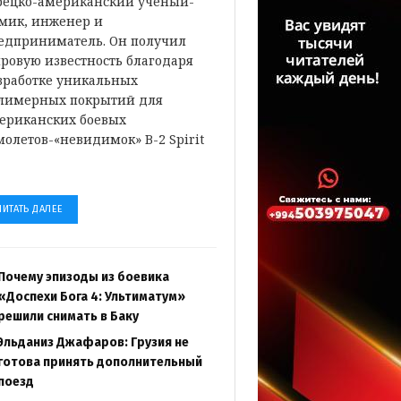
рецко-американский ученый-
мик, инженер и
едприниматель. Он получил
ровую известность благодаря
зработке уникальных
лимерных покрытий для
ериканских боевых
молетов-«невидимок» B-2 Spirit
…
ЧИТАТЬ ДАЛЕЕ
Почему эпизоды из боевика
«Доспехи Бога 4: Ультиматум»
решили снимать в Баку
Эльданиз Джафаров: Грузия не
готова принять дополнительный
поезд