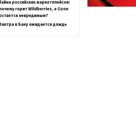
Тайна российских маркетплейсов:
почему горит Wildberries, а Ozon
остается невредимым?
Завтра в Баку ожидается дождь