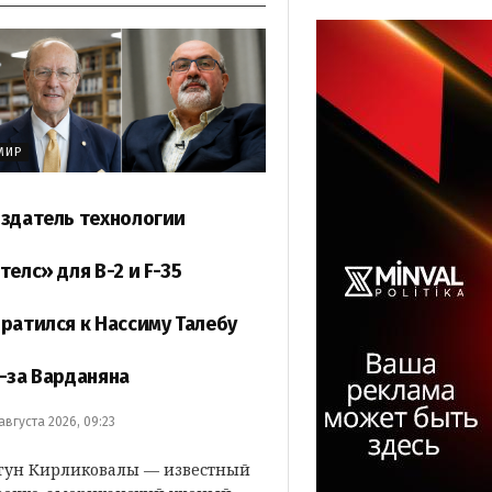
МИР
здатель технологии
телс» для B-2 и F-35
ратился к Нассиму Талебу
-за Варданяна
 августа 2026, 09:23
гун Кирликовалы — известный