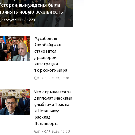
Тегеран вынуждены были
принять новую реальность
7 августа 2026, 17:28
Мусабеков:
Азербайджан
становится
драйвером
интеграции
тюркского мира
31 июля 2026, 13:38
Что скрывается за
дипломатическими
улыбками Трампа
и Нетаньяху:
расклад
Пелливерта
31 июля 2026, 10:00