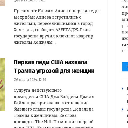
ту
28 мая 2024, 15:02
хи
Президент Ильхам Алиев и первая леди
пр
Мехрибан Алиева встретились с
ми
жителями, переселившимися в город
ра
Ходжалы, сообщает АЗЕРТАДЖ. Глава
по
государства вручил ключи от квартир
ам
жителям Ходжалы….
са
и
Первая леди США назвала
Трампа угрозой для женщин
2 марта 2024, 12:56
Супруга действующего
президента США Джо Байдена Джилл
Байден раскритиковала отношение
бывшего главы государства Дональда
Трампа к женщинам. Ее слова
приводит The Hill. По мнению первой
леди США, Трамп потратил всю жизнь,