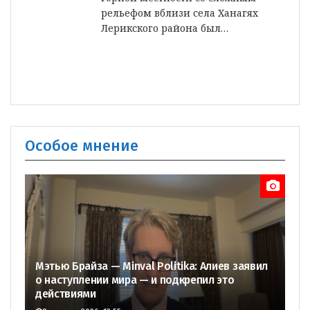
рельефом вблизи села Ханагях
Лерикского района был…
Особое мнение
Мэтью Брайза — Minval Politika: Алиев заявил
о наступлении мира — и подкрепил это
действиями