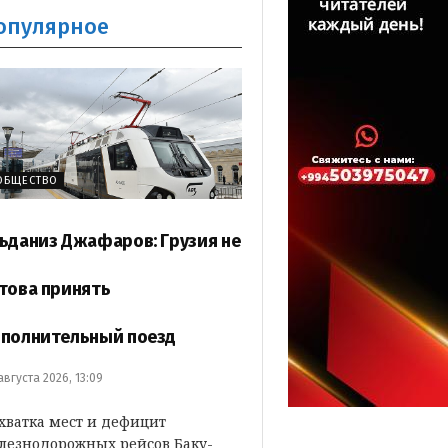
опулярное
ОБЩЕСТВО
ьданиз Джафаров: Грузия не
това принять
полнительный поезд
 августа 2026, 13:09
хватка мест и дефицит
лезнодорожных рейсов Баку-