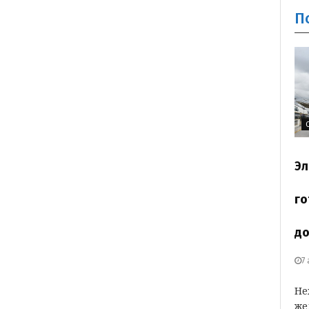
П
Эл
го
до
7
Не
же