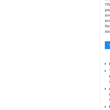
Тб
ря
по
ко
би
па