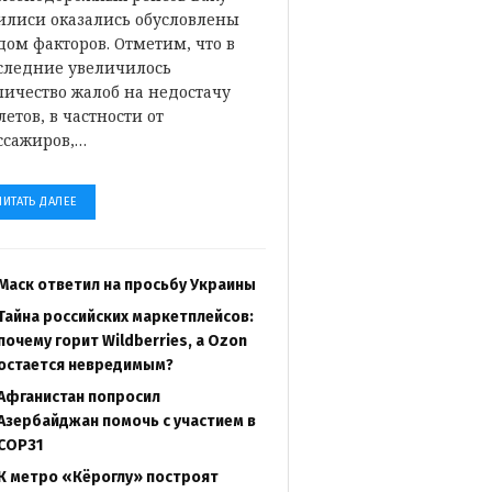
илиси оказались обусловлены
дом факторов. Отметим, что в
следние увеличилось
личество жалоб на недостачу
летов, в частности от
ссажиров,…
ЧИТАТЬ ДАЛЕЕ
Маск ответил на просьбу Украины
Тайна российских маркетплейсов:
почему горит Wildberries, а Ozon
остается невредимым?
Афганистан попросил
Азербайджан помочь с участием в
COP31
К метро «Кёроглу» построят