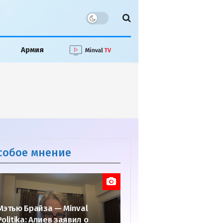
Армия
собое мнение
Мэтью Брайза — Minval
Politika: Алиев заявил о