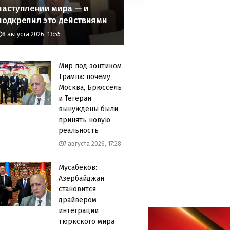
наступлении мира — и
подкрепил это действиями
8 августа 2026, 13:55
Мир под зонтиком
Трампа: почему
Москва, Брюссель
и Тегеран
вынуждены были
принять новую
реальность
7 августа 2026, 17:28
Мусабеков:
Азербайджан
становится
драйвером
интеграции
тюркского мира