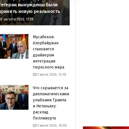
Тегеран вынуждены были
принять новую реальность
7 августа 2026, 17:28
Мусабеков:
Азербайджан
становится
драйвером
интеграции
тюркского мира
31 июля 2026, 13:38
Что скрывается за
дипломатическими
улыбками Трампа
и Нетаньяху:
расклад
Пелливерта
31 июля 2026, 10:00