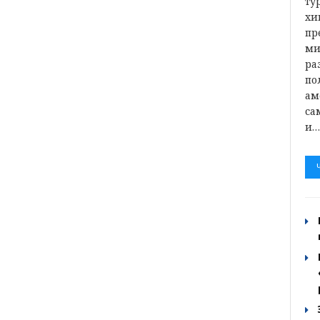
ту
хи
пр
ми
ра
по
ам
са
и