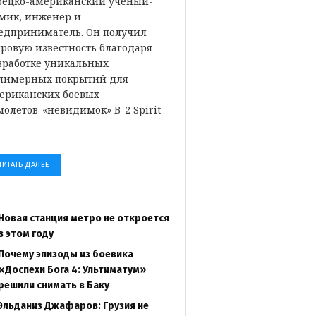
рецко-американский ученый-
мик, инженер и
едприниматель. Он получил
ровую известность благодаря
зработке уникальных
лимерных покрытий для
ериканских боевых
молетов-«невидимок» B-2 Spirit
…
ЧИТАТЬ ДАЛЕЕ
Новая станция метро не откроется
в этом году
Почему эпизоды из боевика
«Доспехи Бога 4: Ультиматум»
решили снимать в Баку
Эльданиз Джафаров: Грузия не