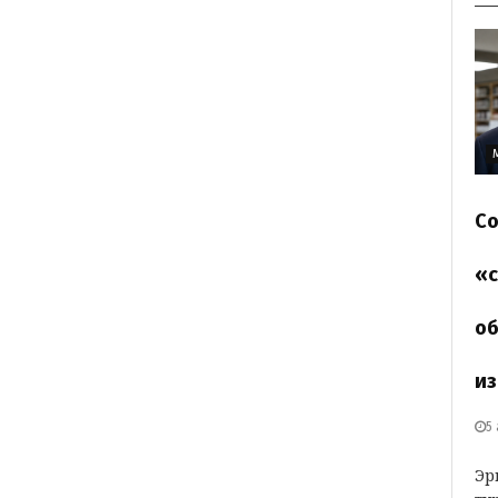
Со
«с
об
из
5
Эр