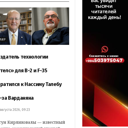
МИР
здатель технологии
телс» для B-2 и F-35
ратился к Нассиму Талебу
-за Варданяна
 августа 2026, 09:23
гун Кирликовалы — известный