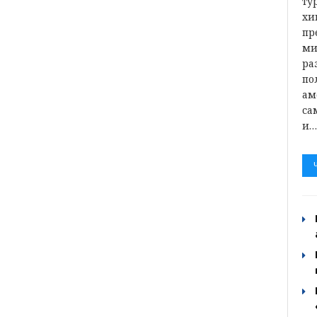
ту
хи
пр
ми
ра
по
ам
са
и