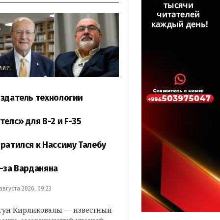
МИР
здатель технологии
телс» для B-2 и F-35
ратился к Нассиму Талебу
-за Варданяна
 августа 2026, 09:23
гун Кирликовалы — известный