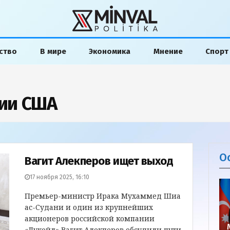
ство
В мире
Экономика
Мнение
Спорт
ии США
О
Вагит Алекперов ищет выход
17 ноября 2025, 16:10
Премьер-министр Ирака Мухаммед Шиа
ас-Судани и один из крупнейших
акционеров российской компании
«Лукойл» Вагит Алекперов обсудили пути