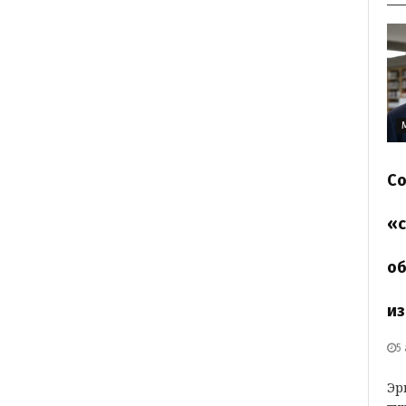
Со
«с
об
из
5
Эр