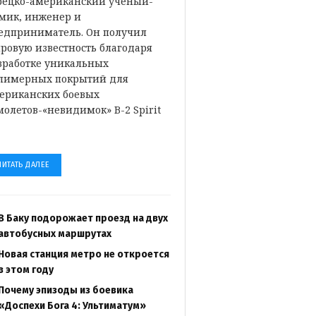
рецко-американский ученый-
мик, инженер и
едприниматель. Он получил
ровую известность благодаря
зработке уникальных
лимерных покрытий для
ериканских боевых
молетов-«невидимок» B-2 Spirit
…
ЧИТАТЬ ДАЛЕЕ
В Баку подорожает проезд на двух
автобусных маршрутах
Новая станция метро не откроется
в этом году
Почему эпизоды из боевика
«Доспехи Бога 4: Ультиматум»