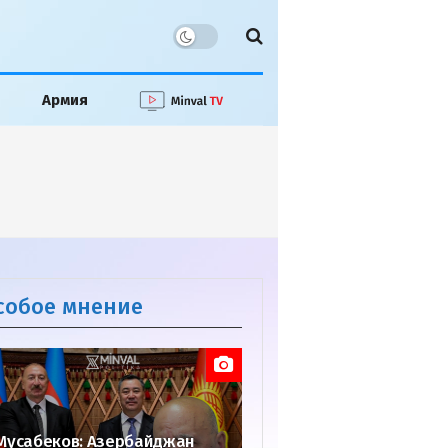
Армия
собое мнение
Мусабеков: Азербайджан