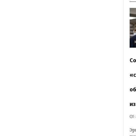
Со
«с
об
из
5
Эр