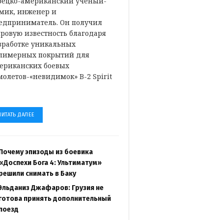
рецко-американский ученый-
мик, инженер и
едприниматель. Он получил
ровую известность благодаря
зработке уникальных
лимерных покрытий для
ериканских боевых
молетов-«невидимок» B-2 Spirit
…
ЧИТАТЬ ДАЛЕЕ
Почему эпизоды из боевика
«Доспехи Бога 4: Ультиматум»
решили снимать в Баку
Эльданиз Джафаров: Грузия не
готова принять дополнительный
поезд