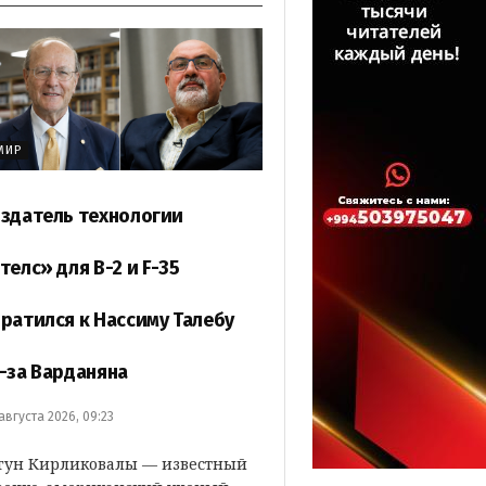
МИР
здатель технологии
телс» для B-2 и F-35
ратился к Нассиму Талебу
-за Варданяна
 августа 2026, 09:23
гун Кирликовалы — известный