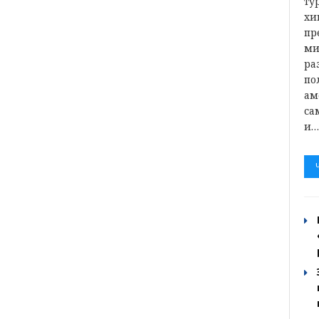
ту
хи
пр
ми
ра
по
ам
са
и