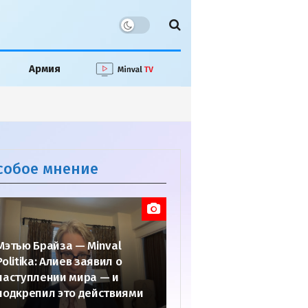
Армия
собое мнение
Мэтью Брайза — Minval
Politika: Алиев заявил о
наступлении мира — и
подкрепил это действиями