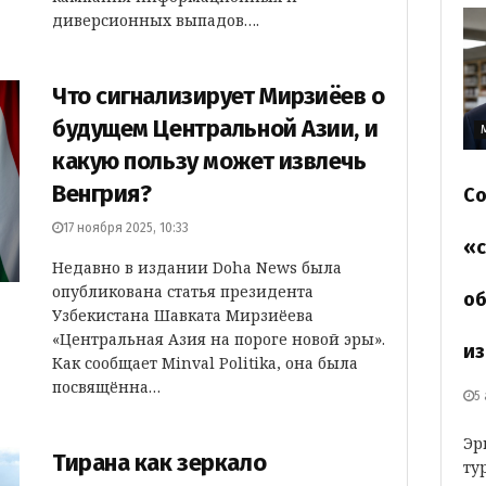
диверсионных выпадов….
Что сигнализирует Мирзиёев о
будущем Центральной Азии, и
какую пользу может извлечь
Венгрия?
Со
17 ноября 2025, 10:33
«с
Недавно в издании Dоha News была
опубликована статья президента
об
Узбекистана Шавката Мирзиёева
«Центральная Азия на пороге новой эры».
из
Как сообщает Minval Politika, она была
посвящённa…
5
Эр
Тирана как зеркало
ту