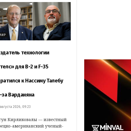
МИР
здатель технологии
телс» для B-2 и F-35
ратился к Нассиму Талебу
-за Варданяна
 августа 2026, 09:23
гун Кирликовалы — известный
рецко-американский ученый-