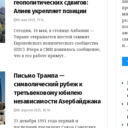
геополитических сдвигов:
хи
пр
Алиев укрепляет позиции
ми
ра
16 мая 2025, 11:14
по
Сегодня, 16 мая, в столице Албании —
ам
Тиране открывается шестой саммит
са
Европейского политического сообщества
и
(ЕПС). Вчера в СМИ появилось сообщение,
что в его работе примут…
Письмо Трампа —
символический рубеж к
третьвековому юбилею
независимости Азербайджана
16 апреля 2025, 10:10
25 декабря 1991 года первый и
последний президент Союза Советских