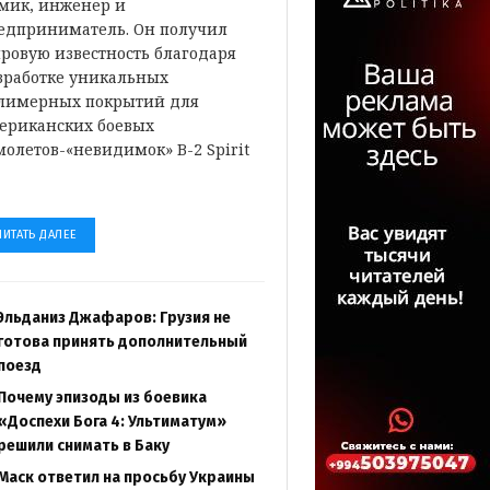
мик, инженер и
едприниматель. Он получил
ровую известность благодаря
зработке уникальных
лимерных покрытий для
ериканских боевых
молетов-«невидимок» B-2 Spirit
…
ЧИТАТЬ ДАЛЕЕ
Эльданиз Джафаров: Грузия не
готова принять дополнительный
поезд
Почему эпизоды из боевика
«Доспехи Бога 4: Ультиматум»
решили снимать в Баку
Маск ответил на просьбу Украины