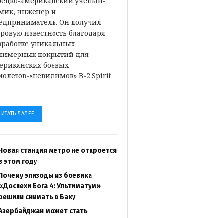
рецко-американский ученый-
мик, инженер и
едприниматель. Он получил
ровую известность благодаря
зработке уникальных
лимерных покрытий для
ериканских боевых
молетов-«невидимок» B-2 Spirit
…
ЧИТАТЬ ДАЛЕЕ
Новая станция метро не откроется
в этом году
Почему эпизоды из боевика
«Доспехи Бога 4: Ультиматум»
решили снимать в Баку
Азербайджан может стать