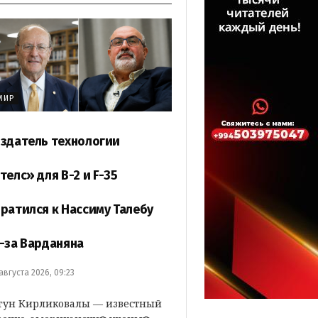
МИР
здатель технологии
телс» для B-2 и F-35
ратился к Нассиму Талебу
-за Варданяна
 августа 2026, 09:23
гун Кирликовалы — известный