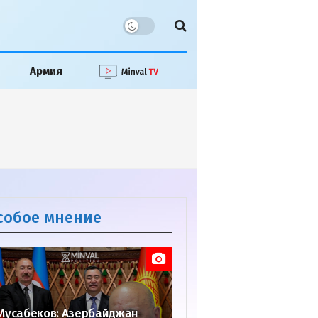
Армия
собое мнение
Мусабеков: Азербайджан