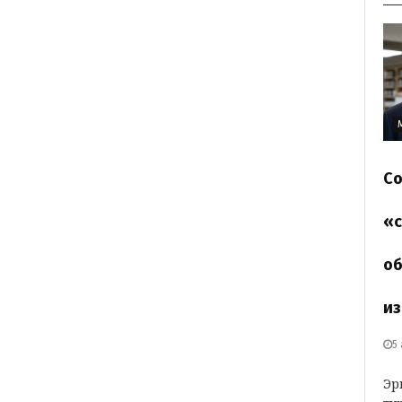
Со
«с
об
из
5
Эр