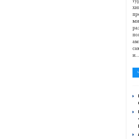
ту
хи
пр
ми
ра
по
ам
са
и