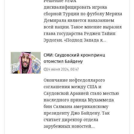
Решение УЕФА
дисквалифицировать игрока
сборной Турции по футболу Мериха
Демирала является наказанием
всей нации. Такое мнение выразил
глава государства Реджеп Тайип
Эрдоган. «Подход Запада к…
СМИ: Саудовский кронпринц
отомстил Байдену
24 июня 2024, 00:47
Окончание нефтедолларого
соглашения между США и
Саудовской Аравией стало местью
наследного принца Мухаммеда
бин Салмана американскому
президенту Джо Байдену. Так
считает директор отдела
зарубежных новостей…