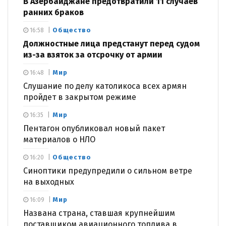
В Азербайджане предотвратили 11 случаев
ранних браков
Общество
16:58
Должностные лица предстанут перед судом
из-за взяток за отсрочку от армии
Мир
16:48
Слушание по делу католикоса всех армян
пройдет в закрытом режиме
Мир
16:35
Пентагон опубликовал новый пакет
материалов о НЛО
Общество
16:20
Синоптики предупредили о сильном ветре
на выходных
Мир
16:09
Названа страна, ставшая крупнейшим
поставщиком авиационного топлива в