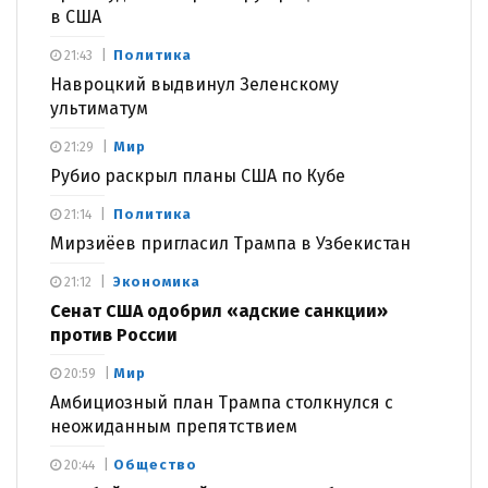
в США
Политика
21:43
Навроцкий выдвинул Зеленскому
ультиматум
Мир
21:29
Рубио раскрыл планы США по Кубе
Политика
21:14
Мирзиёев пригласил Трампа в Узбекистан
Экономика
21:12
Сенат США одобрил «адские санкции»
против России
Мир
20:59
Амбициозный план Трампа столкнулся с
неожиданным препятствием
Общество
20:44