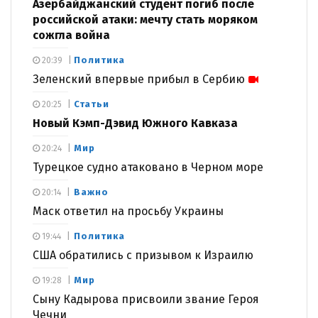
Азербайджанский студент погиб после
российской атаки: мечту стать моряком
сожгла война
Политика
20:39
Зеленский впервые прибыл в Сербию
Статьи
20:25
Новый Кэмп-Дэвид Южного Кавказа
Мир
20:24
Турецкое судно атаковано в Черном море
Важно
20:14
Маск ответил на просьбу Украины
Политика
19:44
США обратились с призывом к Израилю
Мир
19:28
Сыну Кадырова присвоили звание Героя
Чечни