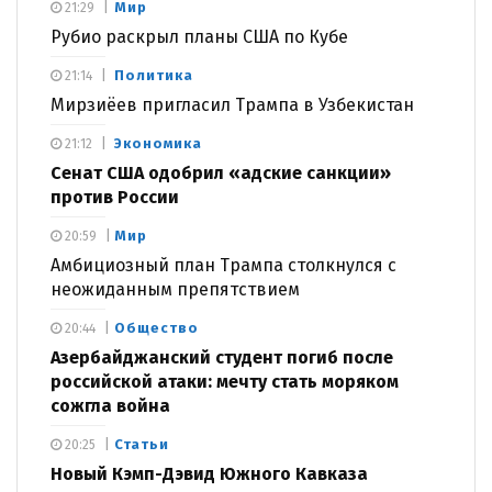
Мир
21:29
Рубио раскрыл планы США по Кубе
Политика
21:14
Мирзиёев пригласил Трампа в Узбекистан
Экономика
21:12
Сенат США одобрил «адские санкции»
против России
Мир
20:59
Амбициозный план Трампа столкнулся с
неожиданным препятствием
Общество
20:44
Азербайджанский студент погиб после
российской атаки: мечту стать моряком
сожгла война
Статьи
20:25
Новый Кэмп-Дэвид Южного Кавказа