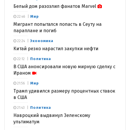
Белый дом разозлил фанатов Marvel
Мир
22:46
Мигрант попытался попасть в Сеуту на
параплане и погиб
Экономика
22:24
Китай резко нарастил закупки нефти
Политика
22:12
В США анонсировали новую мирную сделку с
Ираном
Мир
21:56
Трамп удивился размеру процентных ставок
в США
Политика
21:43
Навроцкий выдвинул Зеленскому
ультиматум