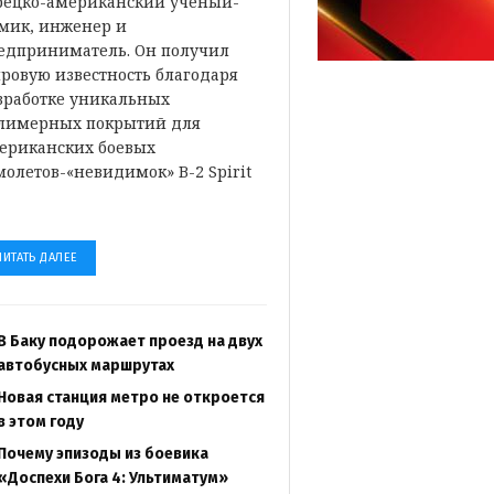
рецко-американский ученый-
мик, инженер и
едприниматель. Он получил
ровую известность благодаря
зработке уникальных
лимерных покрытий для
ериканских боевых
молетов-«невидимок» B-2 Spirit
…
ЧИТАТЬ ДАЛЕЕ
В Баку подорожает проезд на двух
автобусных маршрутах
Новая станция метро не откроется
в этом году
Почему эпизоды из боевика
«Доспехи Бога 4: Ультиматум»