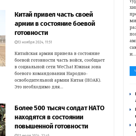
ту
хи
Китай привел часть своей
пр
ми
армии в состояние боевой
ра
готовности
по
ам
13 ноября 2024, 11:51
са
Китайская армия привела в состояние
и
боевой готовности часть войск, сообщает
в социальной сети WeChat Южная зона
боевого командования Народно-
освободительной армии Китая (НОАК).
Это необходимо для…
Более 500 тысяч солдат НАТО
находятся в состоянии
повышенной готовности
21 июля 2024, 22:45