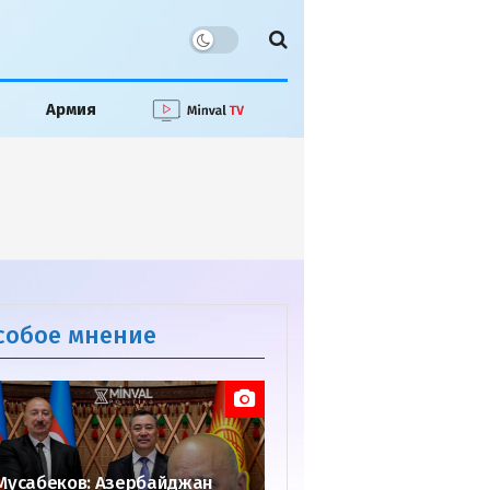
Армия
собое мнение
Мусабеков: Азербайджан