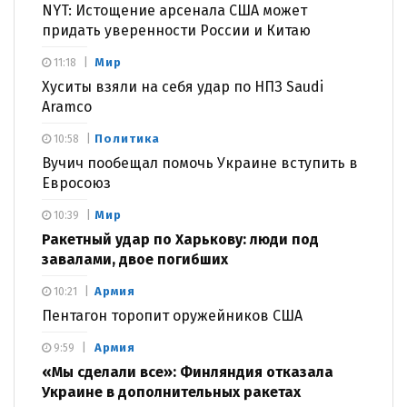
NYT: Истощение арсенала США может
придать уверенности России и Китаю
Мир
11:18
Хуситы взяли на себя удар по НПЗ Saudi
Aramco
Политика
10:58
Вучич пообещал помочь Украине вступить в
Евросоюз
Мир
10:39
Ракетный удар по Харькову: люди под
завалами, двое погибших
Армия
10:21
Пентагон торопит оружейников США
Армия
9:59
«Мы сделали все»: Финляндия отказала
Украине в дополнительных ракетах