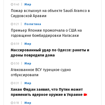
Мир
9:40
Пожар вспыхнул на объекте Saudi Aramco в
Саудовской Аравии
Политика
9:21
Премьер Японии промолчала о США на
годовщине бомбардировки Нагасаки
Мир
8:59
Массированный удар по Одессе: ракеты и
дроны повредили дома
Мир
0:50
Атакованное ВСУ турецкое судно
отбуксировали
Мир
0:31
Хакан Фидан заявил, что Путин может
применить ядерное оружие в Украине
Мир
0:18