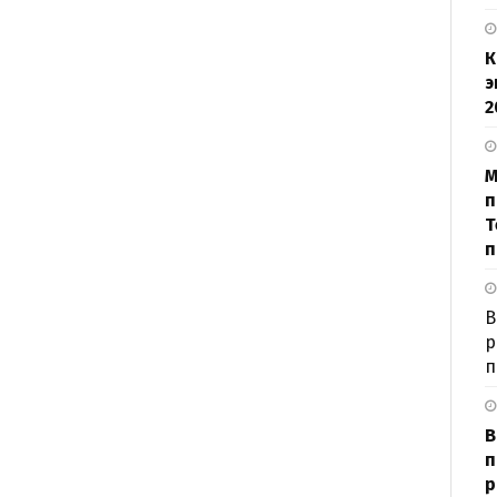
К
э
2
М
п
Т
п
В
р
п
В
п
р