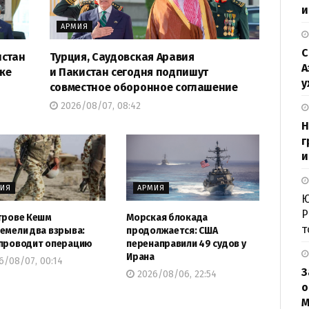
и
АРМИЯ
С
истан
Турция, Саудовская Аравия
А
ке
и Пакистан сегодня подпишут
у
совместное оборонное соглашение
2026/08/07, 08:42
Н
г
и
МИЯ
АРМИЯ
Ю
Р
трове Кешм
Морская блокада
т
емели два взрыва:
продолжается: США
проводит операцию
перенаправили 49 судов у
Ирана
6/08/07, 00:14
З
2026/08/06, 22:54
о
М