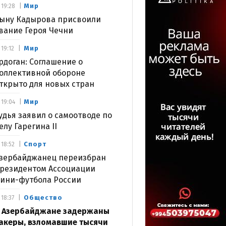
Мир
19:28
ыну Кадырова присвоили
вание Героя Чечни
Мир
19:12
рдоган: Соглашение о
оллективной обороне
ткрыто для новых стран
Мир
19:04
удья заявил о самоотводе по
елу Гарегина II
Спорт
18:52
зербайджанец переизбран
резидентом Ассоциации
ини-футбола России
Общество
18:37
 Азербайджане задержаны
акеры, взломавшие тысячи