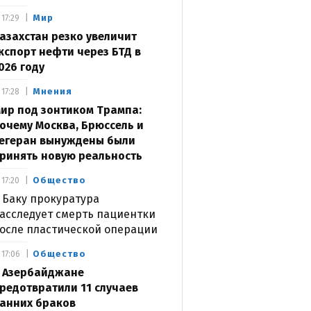
Мир
17:29
азахстан резко увеличит
кспорт нефти через БТД в
026 году
Мнения
17:28
ир под зонтиком Трампа:
очему Москва, Брюссель и
егеран вынуждены были
ринять новую реальность
Общество
17:20
 Баку прокуратура
асследует смерть пациентки
осле пластической операции
Общество
17:06
 Азербайджане
редотвратили 11 случаев
анних браков