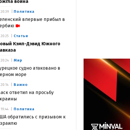
ожгла война
Политика
20:39
еленский впервые прибыл в
ербию
Статьи
20:25
овый Кэмп-Дэвид Южного
авказа
Мир
20:24
урецкое судно атаковано в
ерном море
Важно
20:14
аск ответил на просьбу
краины
Политика
19:44
ША обратились с призывом к
зраилю