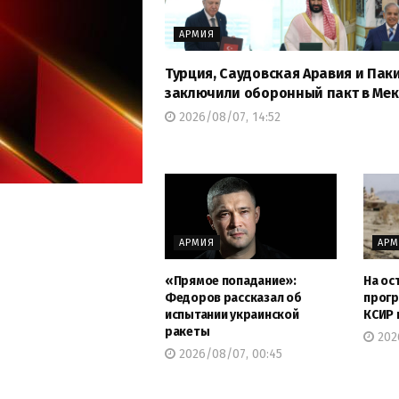
АРМИЯ
Турция, Саудовская Аравия и Пак
заключили оборонный пакт в Мек
2026/08/07, 14:52
АРМИЯ
АР
«Прямое попадание»:
На ос
Федоров рассказал об
прогр
испытании украинской
КСИР 
ракеты
202
2026/08/07, 00:45