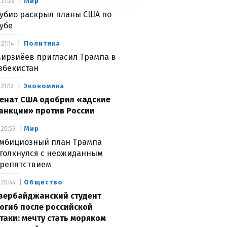
Мир
21:29
убио раскрыл планы США по
убе
Политика
21:14
ирзиёев пригласил Трампа в
збекистан
Экономика
21:12
енат США одобрил «адские
анкции» против России
Мир
20:59
мбициозный план Трампа
толкнулся с неожиданным
репятствием
Общество
20:44
зербайджанский студент
огиб после российской
таки: мечту стать моряком