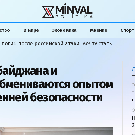
ство
В мире
Экономика
Мнение
Спорт
Азербайджанский студент погиб после российской атаки: мечту стать моряком сожгла война
байджана и
обмениваются опытом
енней безопасности
Т
п
Н
З