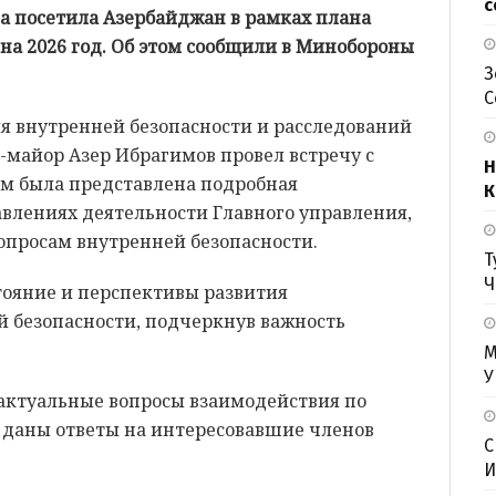
с
а посетила Азербайджан в рамках плана
на 2026 год. Об этом сообщили в Минобороны
З
С
я внутренней безопасности и расследований
-майор Азер Ибрагимов провел встречу с
Н
ям была представлена подробная
К
влениях деятельности Главного управления,
опросам внутренней безопасности.
Т
Ч
тояние и перспективы развития
й безопасности, подчеркнув важность
М
У
 актуальные вопросы взаимодействия по
 даны ответы на интересовавшие членов
С
И