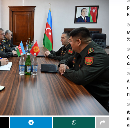
Р
К
М
У
С
с
А
с
п
А
п
а