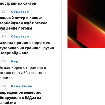
ностранных сайтов
Общество
18:27
ильный ветер и ливни:
зербайджан ждёт резкое
худшение погоды
Общество
18:14
азвана причина задержек
рузовиков на границе Грузии
 Азербайджана
Мир
17:50
жная Корея отправила в
оссию почти 30 тыс. тонн
оплива
Наша жизнь
17:38
апрещенное вещество
бнаружили в БАДах из
алайзии