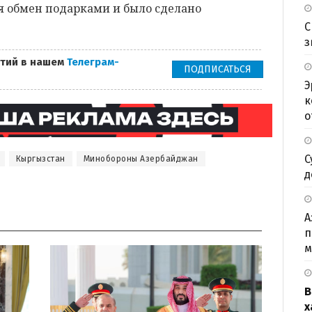
я обмен подарками и было сделано
С
з
тий в нашем
Телеграм-
ПОДПИСАТЬСЯ
Э
к
о
С
Кыргызстан
Минобороны Азербайджан
д
А
п
м
В
х