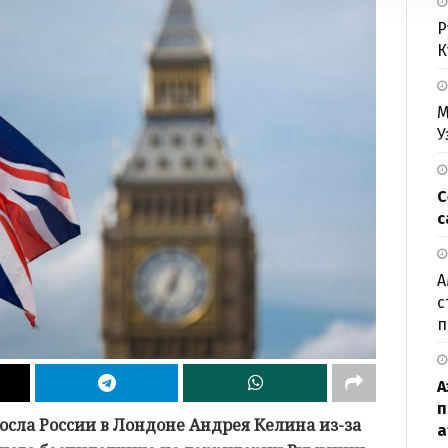
Р
К
М
У
С
с
А
с
п
А
п
сла России в Лондоне Андрея Келина из-за
а