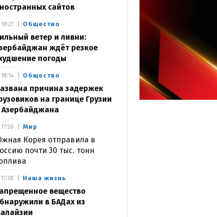
ностранных сайтов
Общество
18:27
ильный ветер и ливни:
зербайджан ждёт резкое
худшение погоды
Общество
18:14
азвана причина задержек
рузовиков на границе Грузии
 Азербайджана
Мир
17:50
жная Корея отправила в
оссию почти 30 тыс. тонн
оплива
Наша жизнь
17:38
апрещенное вещество
бнаружили в БАДах из
алайзии