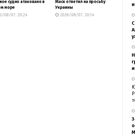
кое судно атаковано в
Маск ответил на просьбу
и
ом море
Украины
6/08/07, 20:24
2026/08/07, 20:14
С
А
у
Н
г
и
Ю
Р
т
З
о
М