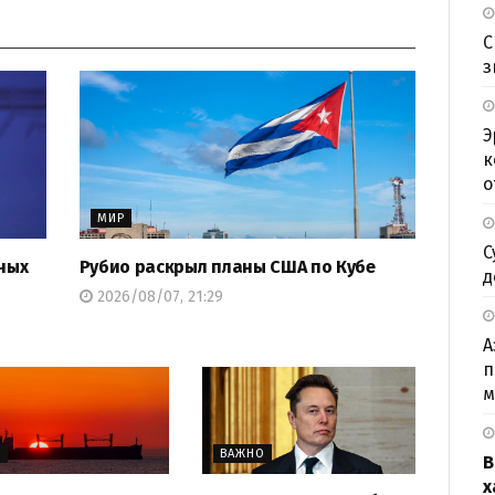
С
з
Э
к
о
МИР
С
ных
Рубио раскрыл планы США по Кубе
д
2026/08/07, 21:29
А
п
м
Р
ВАЖНО
В
х