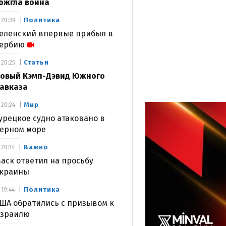
ожгла война
Политика
20:39
еленский впервые прибыл в
ербию
Статьи
20:25
овый Кэмп-Дэвид Южного
авказа
Мир
20:24
урецкое судно атаковано в
ерном море
Важно
20:14
аск ответил на просьбу
краины
Политика
19:44
ША обратились с призывом к
зраилю