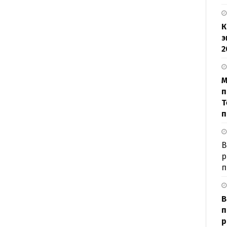
К
э
2
М
п
Т
п
В
р
п
В
п
р