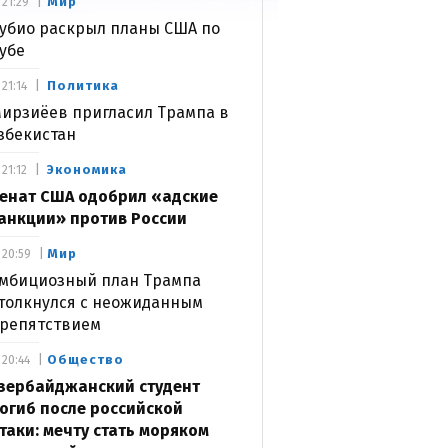
Мир
21:29
убио раскрыл планы США по
убе
Политика
21:14
ирзиёев пригласил Трампа в
збекистан
Экономика
21:12
енат США одобрил «адские
анкции» против России
Мир
20:59
мбициозный план Трампа
толкнулся с неожиданным
репятствием
Общество
20:44
зербайджанский студент
огиб после российской
таки: мечту стать моряком