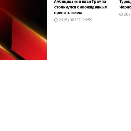
Амбициозный план Трампа
Турец
столкнулся с неожиданным
Черн
препятствием
202
2026/08/07, 20:59