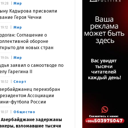
Мир
19:28
ыну Кадырова присвоили
вание Героя Чечни
Мир
19:12
рдоган: Соглашение о
оллективной обороне
ткрыто для новых стран
Мир
19:04
удья заявил о самоотводе по
елу Гарегина II
Спорт
18:52
зербайджанец переизбран
резидентом Ассоциации
ини-футбола России
Общество
18:37
 Азербайджане задержаны
акеры, взломавшие тысячи