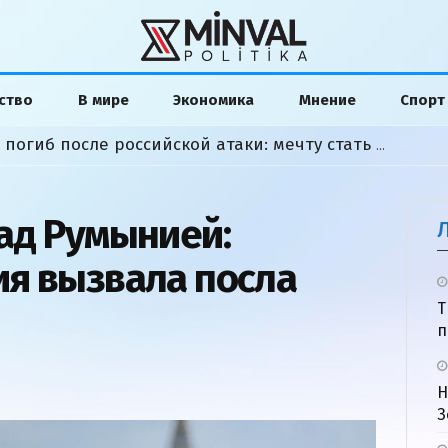
ство
В мире
Экономика
Мнение
Спорт
Азербайджанский студент погиб после российской атаки: мечту стать моряком сожгла война
ад Румынией:
я вызвала посла
Т
п
Н
З