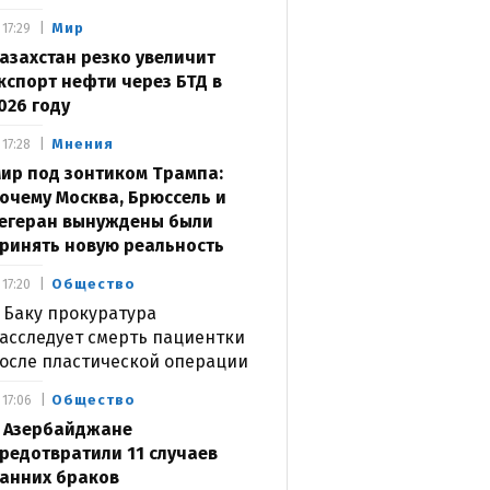
Мир
17:29
азахстан резко увеличит
кспорт нефти через БТД в
026 году
Мнения
17:28
ир под зонтиком Трампа:
очему Москва, Брюссель и
егеран вынуждены были
ринять новую реальность
Общество
17:20
 Баку прокуратура
асследует смерть пациентки
осле пластической операции
Общество
17:06
 Азербайджане
редотвратили 11 случаев
анних браков