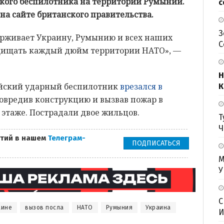
кого беспилотника на территории Румынии.
с
 на сайте британского правительства.
З
рживает Украину, Румынию и всех наших
С
ащищать каждый дюйм территории НАТО», —
Н
ийский ударный беспилотник
врезался в
К
повредив конструкцию и вызвав пожар в
этаже. Пострадали двое жильцов.
Т
Ч
тий в нашем
Телеграм-
ПОДПИСАТЬСЯ
М
У
С
аине
вызов посла
НАТО
Румыния
Украина
И