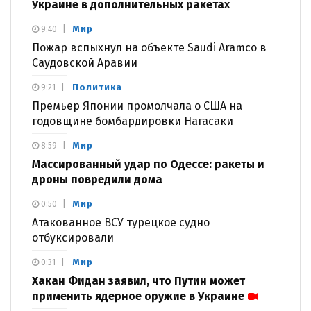
Украине в дополнительных ракетах
Мир
9:40
Пожар вспыхнул на объекте Saudi Aramco в
Саудовской Аравии
Политика
9:21
Премьер Японии промолчала о США на
годовщине бомбардировки Нагасаки
Мир
8:59
Массированный удар по Одессе: ракеты и
дроны повредили дома
Мир
0:50
Атакованное ВСУ турецкое судно
отбуксировали
Мир
0:31
Хакан Фидан заявил, что Путин может
применить ядерное оружие в Украине