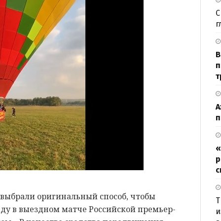
С
г
В
п
т
А
п
«
р
с
выбрали оригинальный способ, чтобы
Т
ду в выездном матче Российской премьер-
и