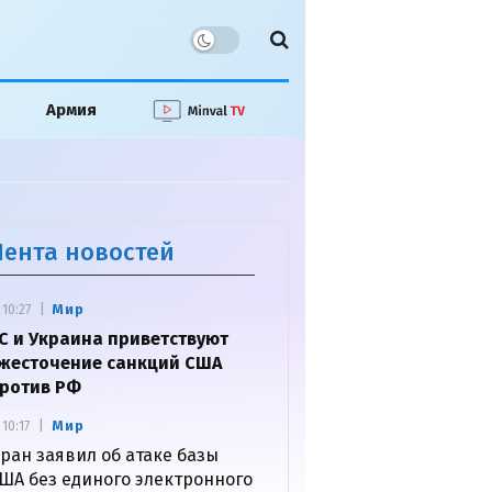
Армия
Лента новостей
Мир
10:27
С и Украина приветствуют
жесточение санкций США
ротив РФ
Мир
10:17
ран заявил об атаке базы
ША без единого электронного