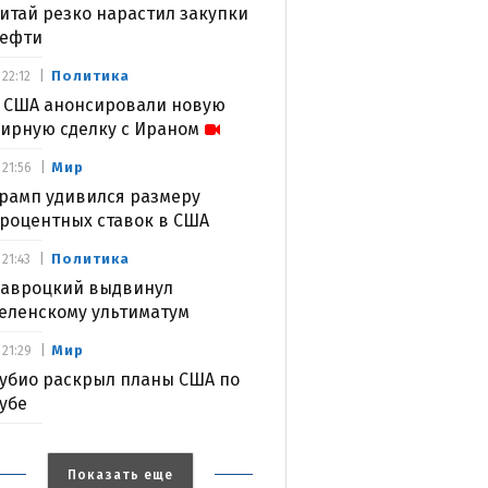
итай резко нарастил закупки
ефти
Политика
22:12
 США анонсировали новую
ирную сделку с Ираном
Мир
21:56
рамп удивился размеру
роцентных ставок в США
Политика
21:43
авроцкий выдвинул
еленскому ультиматум
Мир
21:29
убио раскрыл планы США по
убе
Показать еще