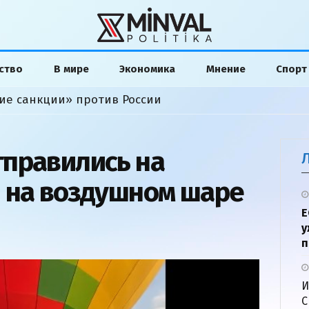
ство
В мире
Экономика
Мнение
Спорт
ие санкции» против России
правились на
 на воздушном шаре
Е
у
п
И
С