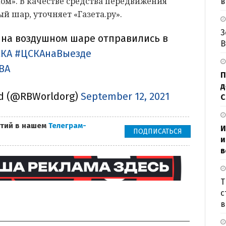
лом». В качестве средства передвижения
в
 шар, уточняет «Газета.ру».
З
на воздушном шаре отправились в
В
СКА
#ЦСКАнаВыезде
KBA
П
д
d (@RBWorldorg)
September 12, 2021
тий в нашем
Телеграм-
И
ПОДПИСАТЬСЯ
и
в
Т
с
в