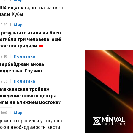
9:30
ША ищут кандидата на пост
лавы Кубы
Мир
9:20
 результате атаки на Киев
огибли три человека, ещё
рое пострадали
Политика
9:10
зербайджан вновь
оддержал Грузию
Политика
9:00
Мекканская тройка»:
ождение нового центра
илы на Ближнем Востоке?
Мир
1:00
рамп отпросился у Госдепа
з-за необходимости вести