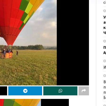
с
У
а
к
Ч
П
А
И
В
п
п
Б