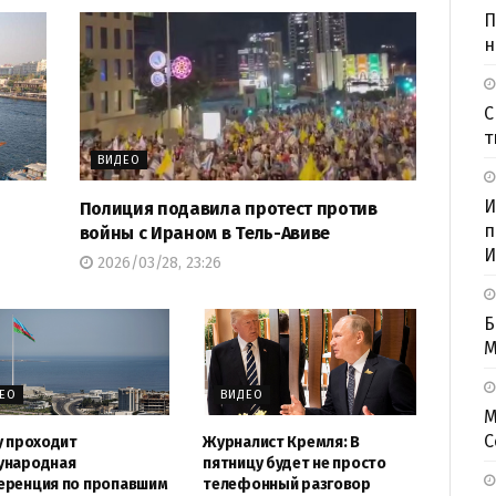
П
н
С
т
ВИДЕО
И
Полиция подавила протест против
п
войны с Ираном в Тель-Авиве
И
2026/03/28, 23:26
Б
M
ЕО
ВИДЕО
М
С
у проходит
Журналист Кремля: В
ународная
пятницу будет не просто
ренция по пропавшим
телефонный разговор