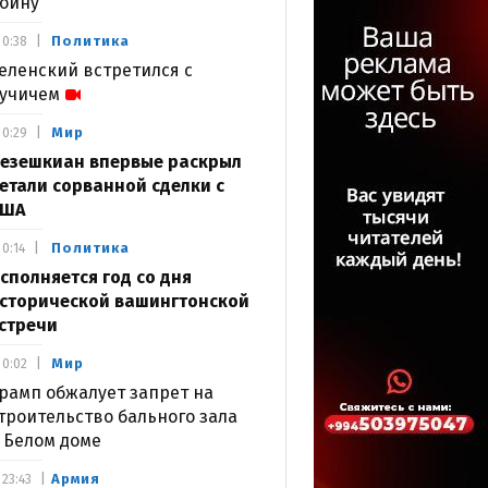
ойну
Политика
0:38
еленский встретился с
учичем
Мир
0:29
езешкиан впервые раскрыл
етали сорванной сделки с
США
Политика
0:14
сполняется год со дня
сторической вашингтонской
стречи
Мир
0:02
рамп обжалует запрет на
троительство бального зала
 Белом доме
Армия
23:43