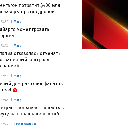
ентагон потратит $400 млн
а лазеры против дронов
Мир
23:30
ийярто может грозить
юрьма
Мир
23:13
талия отказалась отменять
ограничный контроль с
спанией
Мир
22:58
елый дом разозлил фанатов
arvel
Мир
22:46
игрант попытался попасть в
еуту на параплане и погиб
Экономика
22:24