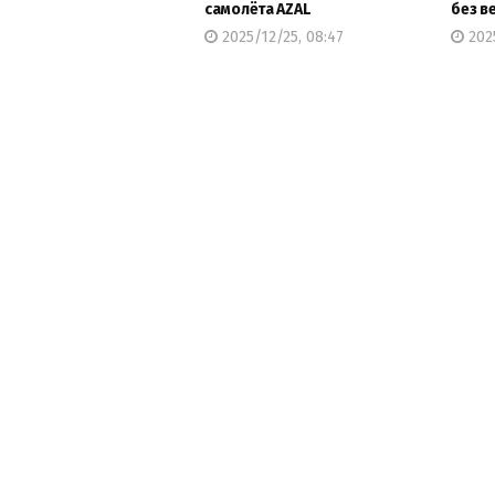
самолёта AZAL
без в
2025/12/25, 08:47
2025