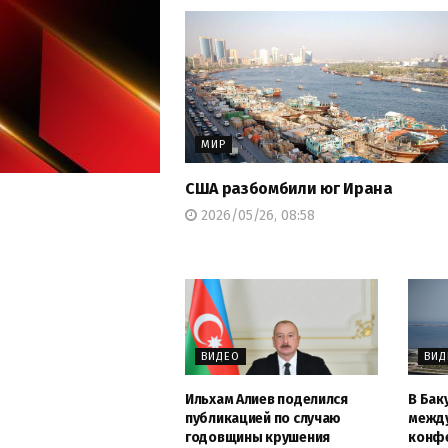
МИР
США разбомбили юг Ирана
2026/05/26, 08:58
ВИДЕО
ВИД
Ильхам Алиев поделился
В Бак
публикацией по случаю
межд
годовщины крушения
конфе