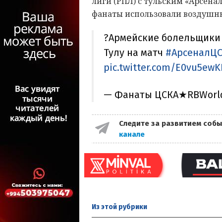
лиги (РПЛ) с тульским «Арсена
фанаты использовали воздушный
?Армейские болельщики 
Тулу на матч
#АрсеналЦ
pic.twitter.com/E0vu5ew
— Фанаты ЦСКА★RBWorl
Следите за развитием собы
канале
Из этой
рубрики