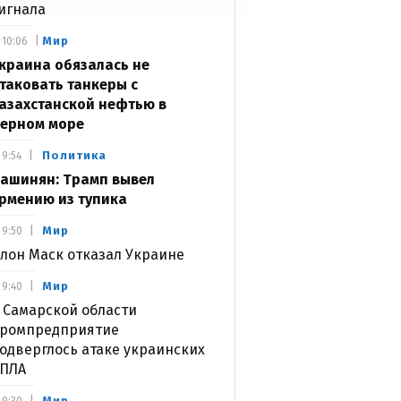
игнала
Мир
10:06
краина обязалась не
таковать танкеры с
азахстанской нефтью в
ерном море
Политика
9:54
ашинян: Трамп вывел
рмению из тупика
Мир
9:50
лон Маск отказал Украине
Мир
9:40
 Самарской области
ромпредприятие
одверглось атаке украинских
ПЛА
Мир