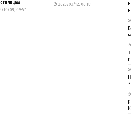
ести лицам
К
2025/03/12, 00:18
н
/10/09, 09:57
В
м
Т
п
Н
З
Р
К