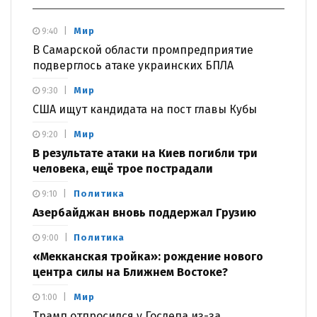
Мир
9:40
В Самарской области промпредприятие
подверглось атаке украинских БПЛА
Мир
9:30
США ищут кандидата на пост главы Кубы
Мир
9:20
В результате атаки на Киев погибли три
человека, ещё трое пострадали
Политика
9:10
Азербайджан вновь поддержал Грузию
Политика
9:00
«Мекканская тройка»: рождение нового
центра силы на Ближнем Востоке?
Мир
1:00
Трамп отпросился у Госдепа из-за