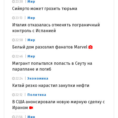
Мир
23:30
Сийярто может грозить тюрьма
Мир
23:13
Италия отказалась отменять пограничный
контроль с Испанией
Мир
22:58
Белый дом разозлил фанатов Marvel
Мир
22:46
Мигрант попытался попасть в Сеуту на
параплане и погиб
Экономика
22:24
Китай резко нарастил закупки нефти
Политика
22:12
В США анонсировали новую мирную сделку с
Ираном
Мир
21:56