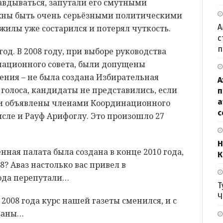
авдываться, запутали его смутными
жны быть очень серьёзными политическими
А
жилы уже состарился и потерял чуткость.
с
п
год. В 2008 году, при выборе руководства
национного совета, были допущены
ния – не была создана Избирательная
А
голоса, кандидаты не представились, если
п
а
ли объявлены членами Координационного
с
числе и Рауф Арифоглу. Это произошло 27
Н
нная палата была создана в конце 2010 года,
К
8? Аваз настолько вас привел в
года перепутали…
Т
Ч
 2008 года курс нашей газеты сменился, и с
язаны…