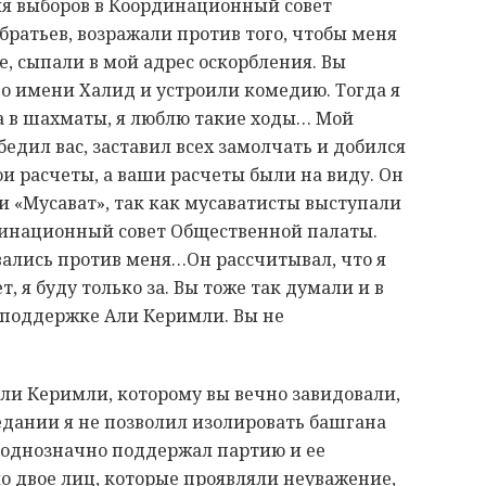
ния выборов в Координационный совет
братьев, возражали против того, чтобы меня
е, сыпали в мой адрес оскорбления. Вы
о имени Халид и устроили комедию. Тогда я
а в шахматы, я люблю такие ходы… Мой
едил вас, заставил всех замолчать и добился
ои расчеты, а ваши расчеты были на виду. Он
ии «Мусават», так как мусаватисты выступали
динационный совет Общественной палаты.
ались против меня…Он рассчитывал, что я
ет, я буду только за. Вы тоже так думали и в
поддержке Али Керимли. Вы не
 Али Керимли, которому вы вечно завидовали,
едании я не позволил изолировать башгана
, однозначно поддержал партию и ее
о двое лиц, которые проявляли неуважение,