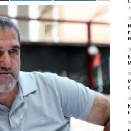
С
т
И
п
И
Б
M
М
С
К
н
В