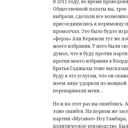
В 2011 году, во время проведе
Общественной палаты вы, трое 
выбрали, сделали все возможно
присоединились к керимовцу п
промолчал. Это было будто игр
«ферзь» Али Керимли тут же поб
моего избрания. У него были св
думал, что я буду против парт
против моего избрания в Коор
Братья Гаджылы тоже высказыв
буду к его услугам, что он скаж
моем лице ударяли по мощной 
переваривали меня…
Но и на этот раз вы ошиблись.
тоже ошибся. На первом же зас
партии «Мусават» Ису Гамбара
политическое руководство. Был