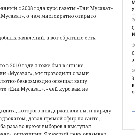
М
ранный с 2008 года курс газеты «Ени Мусават»
У
 «Мусават», о чем многократно открыто
С
И
обных заявлений, а вот обратные есть.
С
з
о в 2010 году я тоже был в списке
ии «Мусават», мы проводили с вами
Э
олютно безвозмездно освещал вашу
к
е «Ени Мусават», «чей курс вам не
о
дидата, которого поддерживали вы, и наряду
адвокатом, давал прямой эфир на сайте,
ба раза во время выборов я выступал
ват», оппозиции. Я каждый день оказывал