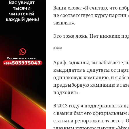
Ваши слова: «Я считаю, что изб
не соответствует курсу партии
заявлял».
Это тоже ложь. Нет никаких под
****
Ариф Гаджилы, вы забываете, чт
кандидатов в депутаты от парт
одинаковую кампанию, и я абс
предвыборную кампанию в газет
подходит».
В 2013 году я поддерживал кан
с вами я был его официальным 
статьи и репортажи в газете… О
главным рупором партии «Муса