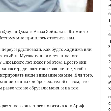
м
Т
п
в «Qaynar Qazan» Аваза Зейналлы. Вы много
Поэтому мне пришлось ответить вам.
Н
З
вы переусердствовали. Как будто Хадиджа или
азета «Ени Мусават» не имеет никакого
 Они много лет знают об этом. Просто они
Р
К
 характер, делают такое заявление, чтобы
ентрировать ваше внимание на мне. Для того,
м «постоянных доброжелателей» в том, что
М
ы разве что не обругали меня, и на том
У
С
о раз такого опытного политика как Ариф
с