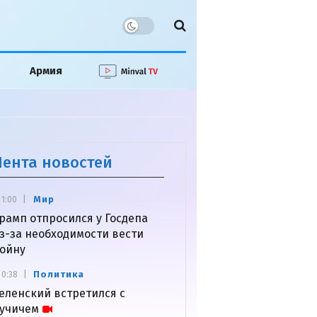
Армия
Лента новостей
Мир
1:00
рамп отпросился у Госдепа
з-за необходимости вести
ойну
Политика
0:38
еленский встретился с
учичем