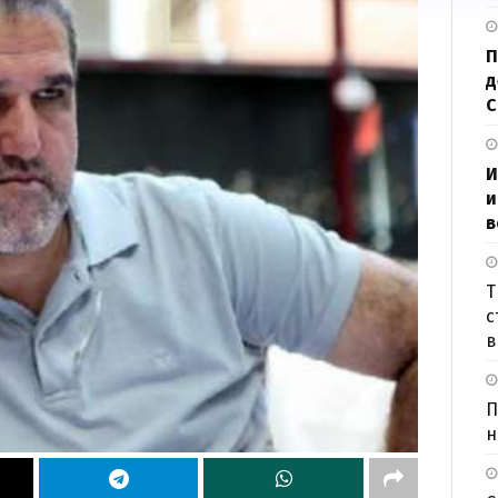
П
д
И
и
в
Т
с
в
П
н