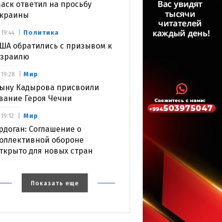
аск ответил на просьбу
краины
Политика
19:44
ША обратились с призывом к
зраилю
Мир
19:28
ыну Кадырова присвоили
вание Героя Чечни
Мир
19:12
рдоган: Соглашение о
оллективной обороне
ткрыто для новых стран
Показать еще