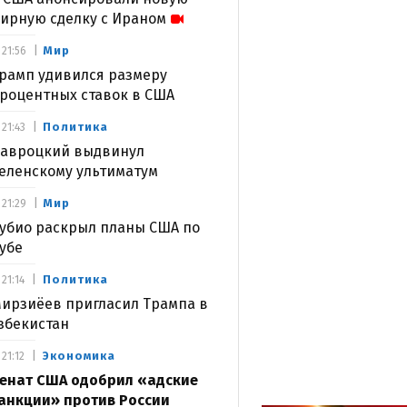
ирную сделку с Ираном
Мир
21:56
рамп удивился размеру
роцентных ставок в США
Политика
21:43
авроцкий выдвинул
еленскому ультиматум
Мир
21:29
убио раскрыл планы США по
убе
Политика
21:14
ирзиёев пригласил Трампа в
збекистан
Экономика
21:12
енат США одобрил «адские
анкции» против России