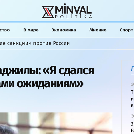
ство
В мире
Экономика
Мнение
Спорт
ие санкции» против России
аджилы: «Я сдался
ами ожиданиям»
Т
и
в
З
В