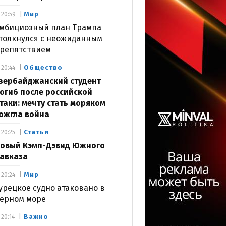
Мир
20:59
мбициозный план Трампа
толкнулся с неожиданным
репятствием
Общество
20:44
зербайджанский студент
огиб после российской
таки: мечту стать моряком
ожгла война
Статьи
20:25
овый Кэмп-Дэвид Южного
авказа
Мир
20:24
урецкое судно атаковано в
ерном море
Важно
20:14