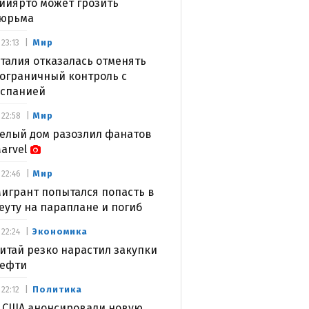
ийярто может грозить
юрьма
Мир
23:13
талия отказалась отменять
ограничный контроль с
спанией
Мир
22:58
елый дом разозлил фанатов
arvel
Мир
22:46
игрант попытался попасть в
еуту на параплане и погиб
Экономика
22:24
итай резко нарастил закупки
ефти
Политика
22:12
 США анонсировали новую