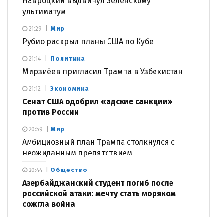
Навроцкий выдвинул Зеленскому
ультиматум
Мир
21:29
Рубио раскрыл планы США по Кубе
Политика
21:14
Мирзиёев пригласил Трампа в Узбекистан
Экономика
21:12
Сенат США одобрил «адские санкции»
против России
Мир
20:59
Амбициозный план Трампа столкнулся с
неожиданным препятствием
Общество
20:44
Азербайджанский студент погиб после
российской атаки: мечту стать моряком
сожгла война