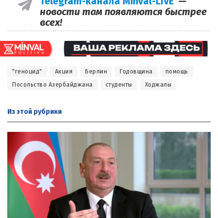
Telegram-канала Minval-LIVE
—
новости там появляются быстрее
всех!
"геноцид"
Акция
Берлин
Годовщина
помощь
Посольство Азербайджана
студенты
Ходжалы
Из этой
рубрики