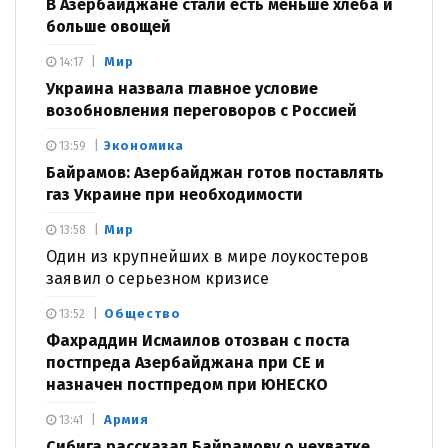
В Азербайджане стали есть меньше хлеба и
больше овощей
Мир
14:17
Украина назвала главное условие
возобновления переговоров с Россией
Экономика
13:59
Байрамов: Азербайджан готов поставлять
газ Украине при необходимости
Мир
13:58
Один из крупнейших в мире лоукостеров
заявил о серьезном кризисе
Общество
13:52
Фахраддин Исмаилов отозван с поста
постпреда Азербайджана при СЕ и
назначен постпредом при ЮНЕСКО
Армия
13:41
Сибига рассказал Байрамову о нехватке