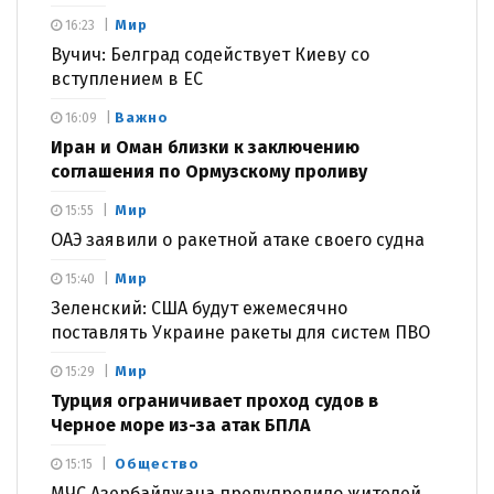
Мир
16:23
Вучич: Белград содействует Киеву со
вступлением в ЕС
Важно
16:09
Иран и Оман близки к заключению
соглашения по Ормузскому проливу
Мир
15:55
ОАЭ заявили о ракетной атаке своего судна
Мир
15:40
Зеленский: США будут ежемесячно
поставлять Украине ракеты для систем ПВО
Мир
15:29
Турция ограничивает проход судов в
Черное море из-за атак БПЛА
Общество
15:15
МЧС Азербайджана предупредило жителей