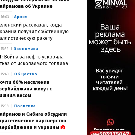
айрамова об Украине
Армия
16:03
еленский рассказал, когда
краина получит собственную
аллистическую ракету
Экономика
15:52
T: Война за нефть ускорила
тказ от ископаемого топлива
Общество
15:40
очти 60% населения
зербайджана живут с
ишним весом
Политика
15:38
айрамов и Сибига обсудили
тратегическое партнерство
зербайджана и Украины