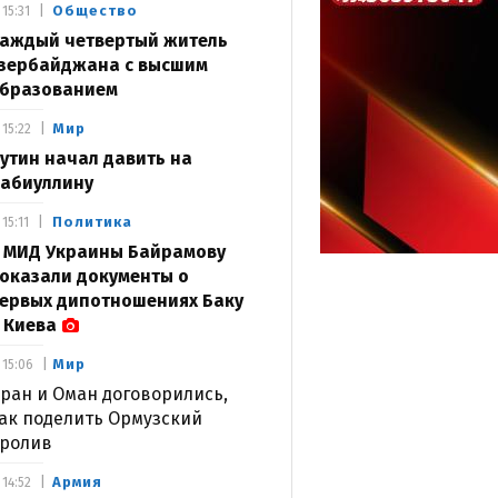
Общество
15:31
аждый четвертый житель
зербайджана с высшим
бразованием
Мир
15:22
утин начал давить на
абиуллину
Политика
15:11
 МИД Украины Байрамову
оказали документы о
ервых дипотношениях Баку
 Киева
Мир
15:06
ран и Оман договорились,
ак поделить Ормузский
ролив
Армия
14:52