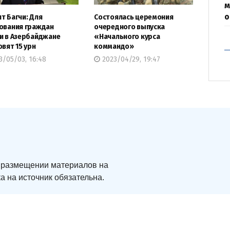
м
о
т Багчи: Для
Состоялась церемония
ования граждан
очередного выпуска
и в Азербайджане
«Начального курса
овят 15 урн
коммандо»
/05/03, 16:48
2023/04/29, 19:47
ри размещении материалов на
а на источник обязательна.