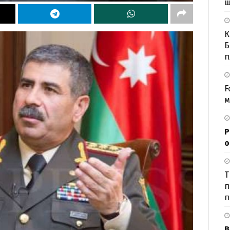
ш
К
Б
п
F
м
Р
о
Т
п
п
В