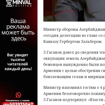
Министр обороны Азербайджана
сегодня делегацию во главе с
Кавказу Гербертом Зальбером.
З.Гасанов довел до сведения ч
оккупации земель Азербайджана
беженцев вынужденно были пок
Армении с целью обострения с
близлежащим селам и мирным
Министр напомнил гостям о 4 
Армении безоговорочно покин
З.Гасанов подчеркнул: «Власти