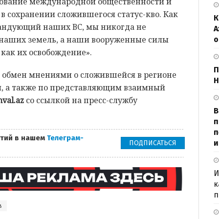
бование международной общественности и
в сохранении сложившегося статус-кво. Как
К
андующий наших ВС, мы никогда не
А
наших земель, а наши вооруженные силы
о
 как их освобождение».
П
н обмен мнениями о сложившейся в регионе
Н
, а также по представляющим взаимный
val.az
со ссылкой на пресс-службу
В
п
п
тий в нашем
Телеграм-
и
ПОДПИСАТЬСЯ
И
к
п
в