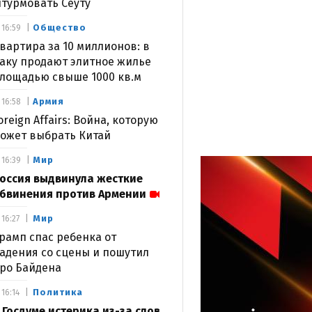
турмовать Сеуту
Общество
16:59
вартира за 10 миллионов: в
аку продают элитное жилье
лощадью свыше 1000 кв.м
Армия
16:58
oreign Affairs: Война, которую
ожет выбрать Китай
Мир
16:39
оссия выдвинула жесткие
бвинения против Армении
Мир
16:27
рамп спас ребенка от
адения со сцены и пошутил
ро Байдена
Политика
16:14
 Госдуме истерика из-за слов