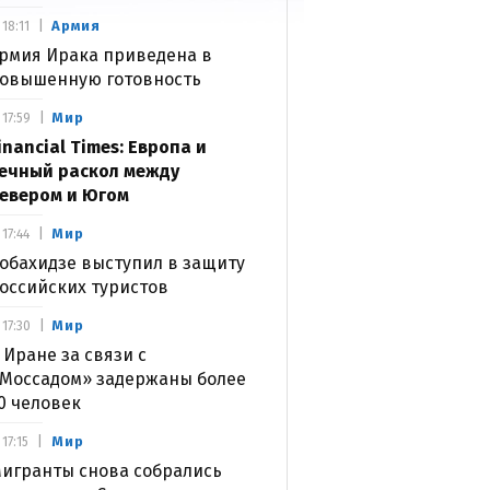
Армия
18:11
рмия Ирака приведена в
овышенную готовность
Мир
17:59
inancial Times: Европа и
ечный раскол между
евером и Югом
Мир
17:44
обахидзе выступил в защиту
оссийских туристов
Мир
17:30
 Иране за связи с
Моссадом» задержаны более
0 человек
Мир
17:15
игранты снова собрались