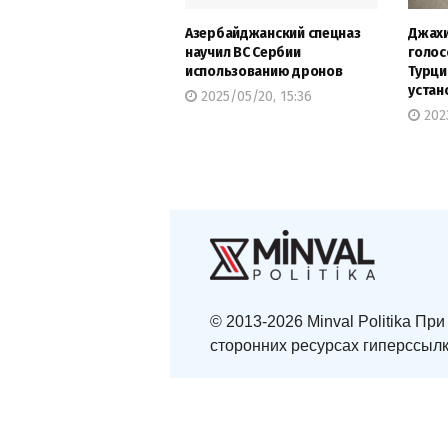
Азербайджанский спецназ
Джахи
научил ВС Сербии
голос
использованию дронов
Турци
устан
2025/05/20, 15:36
2023
© 2013-2026 Minval Politika П
сторонних ресурсах гиперссылк