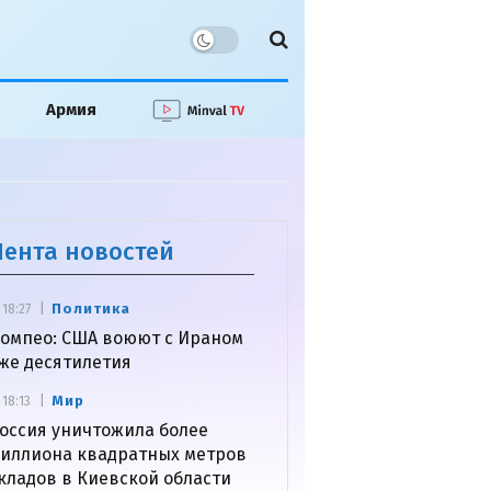
Армия
Лента новостей
Политика
18:27
омпео: США воюют с Ираном
же десятилетия
Мир
18:13
оссия уничтожила более
иллиона квадратных метров
кладов в Киевской области