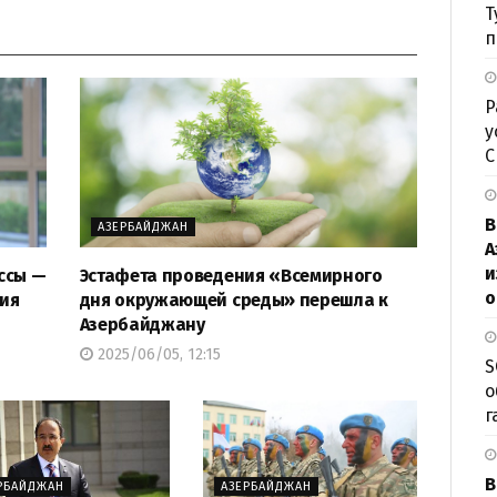
Т
п
Р
у
В
АЗЕРБАЙДЖАН
А
и
ссы —
Эстафета проведения «Всемирного
о
тия
дня окружающей среды» перешла к
Азербайджану
2025/06/05, 12:15
S
о
г
В
РБАЙДЖАН
АЗЕРБАЙДЖАН