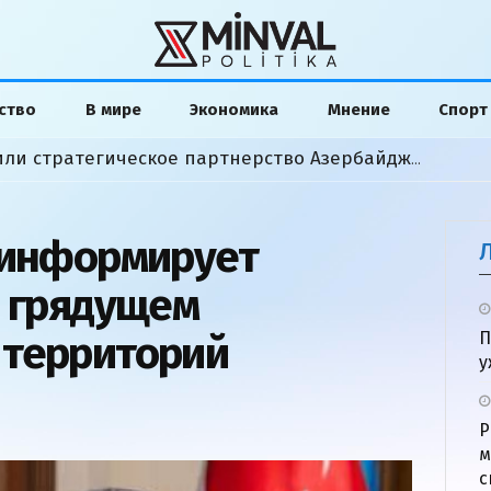
ство
В мире
Экономика
Мнение
Спорт
Байрамов и Сибига обсудили стратегическое партнерство Азербайджана и Украины
 информирует
о грядущем
 территорий
П
у
Р
м
с