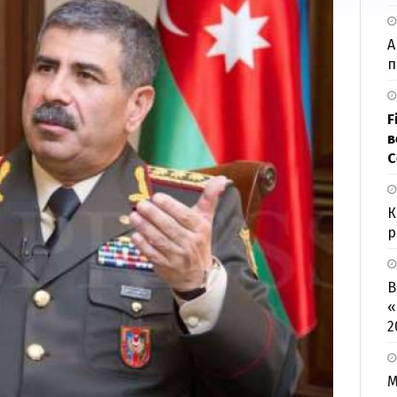
А
п
F
в
С
К
р
В
«
2
М