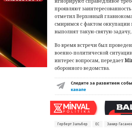
игнорируют справедливое тре
проявляют заинтересованность 
отметил Верховный главноком
смиримся с фактом оккупации 
выполнят такую святую задачу,
Во время встречи был проведе
военно-политической ситуации
интерес вопросам, передает
Min
оборонного ведомства.
Следите за развитием собы
канале
Герберт Зальбер
ЕС
Закир Гасано