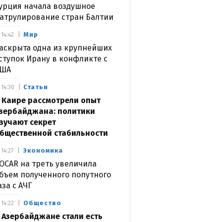
урция начала воздушное
атрулирование стран Балтии
Мир
14:42
аскрыта одна из крупнейших
ступок Ирану в конфликте с
США
Статьи
14:30
 Каире рассмотрели опыт
зербайджана: политики
зучают секрет
бщественной стабильности
Экономика
14:27
OCAR на треть увеличила
бъем полученного попутного
аза с АЧГ
Общество
14:22
 Азербайджане стали есть