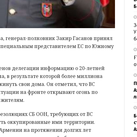
Б
З
У
, генерал-полковник Закир Гасанов принял
б
о специальным представителем ЕС по Южному
F
о
ленов делегации информацию о 20-летней
, в результате которой более миллиона
П
инуть свои дома. Он отметил, что ВС
А
итуации на фронте открывают огонь по
л
 жителям.
резолюциях СБ ООН, требующих от ВС
Б
уть оккупированные ими территории.
с
А
 Армении на протяжении долгих лет