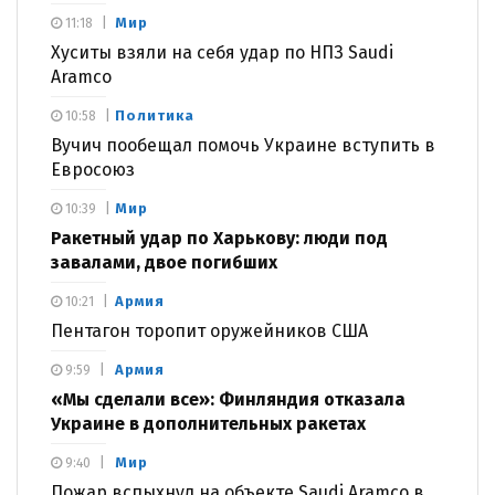
Мир
11:18
Хуситы взяли на себя удар по НПЗ Saudi
Aramco
Политика
10:58
Вучич пообещал помочь Украине вступить в
Евросоюз
Мир
10:39
Ракетный удар по Харькову: люди под
завалами, двое погибших
Армия
10:21
Пентагон торопит оружейников США
Армия
9:59
«Мы сделали все»: Финляндия отказала
Украине в дополнительных ракетах
Мир
9:40
Пожар вспыхнул на объекте Saudi Aramco в