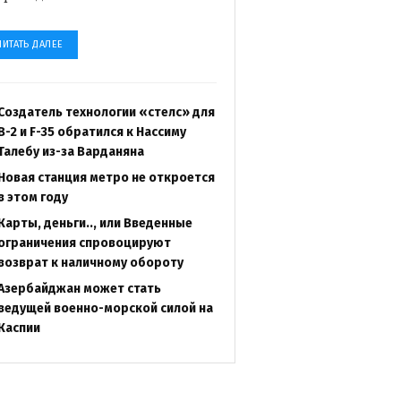
ЧИТАТЬ ДАЛЕЕ
Создатель технологии «стелс» для
B-2 и F-35 обратился к Нассиму
Талебу из-за Варданяна
Новая станция метро не откроется
в этом году
Карты, деньги.., или Введенные
ограничения спровоцируют
возврат к наличному обороту
Азербайджан может стать
ведущей военно-морской силой на
Каспии