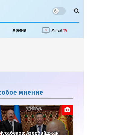
Армия
собое мнение
Мусабеков: Азербайджан