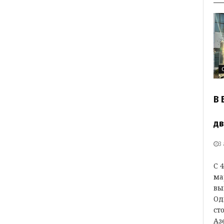
В 
дв
3
С 
ма
вы
Од
ст
Аз