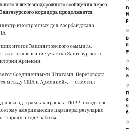
льного и железнодорожного сообщения через
Г
Зангезурского коридора продолжается.
И
р
инистр иностранных дел Азербайджана
ПА.
В
п
ейших итогов Вашингтонского саммита,
у
 стало согласование участка Зангезурского
ритории Армении.
В
вается Соединенными Штатами. Переговоры
э
тся между США и Арменией», — отметил
П
о
д и выезд в рамках проекта TRIPP находятся
ч
поэтому американские партнеры регулярно
б
сторону о ходе работы.