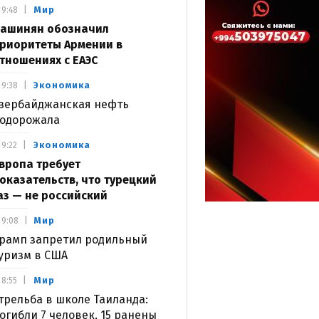
Мир
9:48
ашинян обозначил
риоритеты Армении в
тношениях с ЕАЭС
Экономика
9:38
зербайджанская нефть
одорожала
Экономика
9:22
вропа требует
оказательств, что турецкий
аз — не российский
Мир
9:08
рамп запретил родильный
уризм в США
Мир
8:55
трельба в школе Таиланда:
огибли 7 человек, 15 ранены