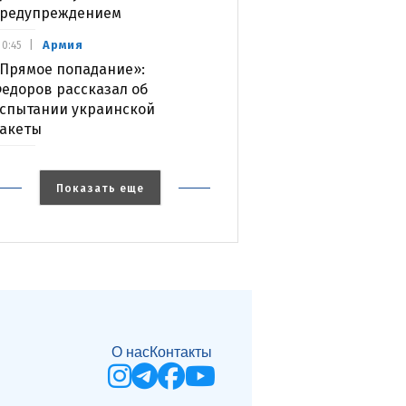
редупреждением
Армия
0:45
Прямое попадание»:
едоров рассказал об
спытании украинской
акеты
Показать еще
О нас
Контакты