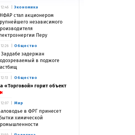
Экономика
12:46
НФАР стал акционером
рупнейшего независимого
роизводителя
лектроэнергии Перу
Общество
12:26
 Зардабе задержан
одозреваемый в поджоге
астбищ
Общество
12:13
а «Торговой» горит объект
Мир
12:07
аловодье в ФРГ принесет
бытки химической
ромышленности
Политика