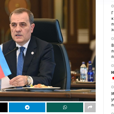
Г
к
п
э
В
п
п
Н
М
у
п