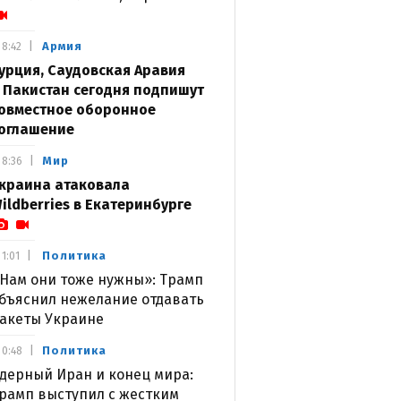
Армия
8:42
урция, Саудовская Аравия
 Пакистан сегодня подпишут
овместное оборонное
оглашение
Мир
8:36
краина атаковала
ildberries в Екатеринбурге
Политика
1:01
Нам они тоже нужны»: Трамп
бъяснил нежелание отдавать
акеты Украине
Политика
0:48
дерный Иран и конец мира:
рамп выступил с жестким