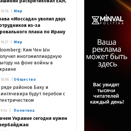
ашинян раскритиковал ЕАЭС
Мир
10:36
лава «Моссада» уволил двух
отрудников из-за
ровального плана по Ирану
Мир
10:27
loomberg: Ким Чен Ын
олучил многомиллиардную
ыгоду на фоне войны в
краине
Общество
10:06
 ряде районов Баку и
ингячевира будут перебои с
лектричеством
Политика
9:54
ачем Украине сегодня нужен
зербайджан