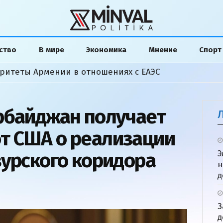
ство
В мире
Экономика
Мнение
Спорт
ритеты Армении в отношениях с ЕАЭС
рбайджан получает
т США о реализации
зурского коридора
Э
н
д
З
д