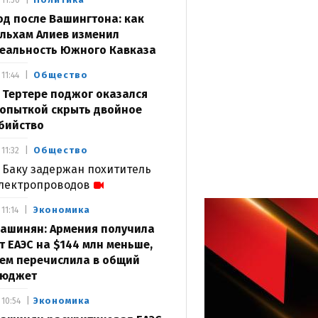
11:50
од после Вашингтона: как
льхам Алиев изменил
еальность Южного Кавказа
Общество
11:44
 Тертере поджог оказался
опыткой скрыть двойное
бийство
Общество
11:32
 Баку задержан похититель
лектропроводов
Экономика
11:14
ашинян: Армения получила
т ЕАЭС на $144 млн меньше,
ем перечислила в общий
юджет
Экономика
10:54