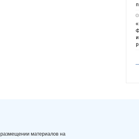
п
«
Ф
и
р
ри размещении материалов на