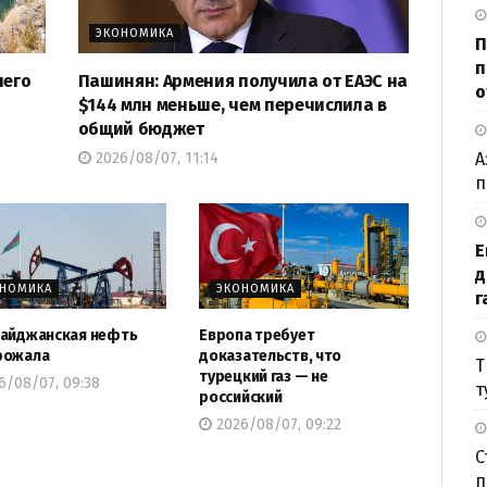
ЭКОНОМИКА
П
п
шего
Пашинян: Армения получила от ЕАЭС на
о
$144 млн меньше, чем перечислила в
общий бюджет
А
2026/08/07, 11:14
п
Е
д
ОНОМИКА
ЭКОНОМИКА
г
айджанская нефть
Европа требует
рожала
доказательств, что
Т
турецкий газ — не
6/08/07, 09:38
т
российский
2026/08/07, 09:22
С
п