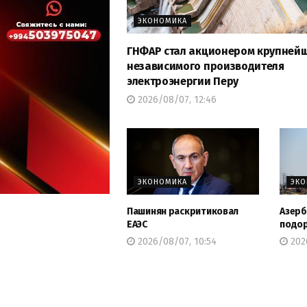
ЭКОНОМИКА
ГНФАР стал акционером крупней
независимого производителя
электроэнергии Перу
2026/08/07, 12:46
ЭКОНОМИКА
ЭК
Пашинян раскритиковал
Азерб
ЕАЭС
подо
2026/08/07, 10:54
202