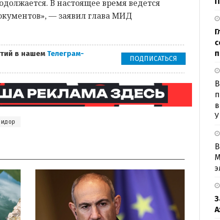
П
одолжается. В настоящее время ведется
окументов», — заявил глава МИД
Г
с
п
тий в нашем
Телеграм-
ПОДПИСАТЬСЯ
B
п
в
У
ридор
В
М
э
З
А