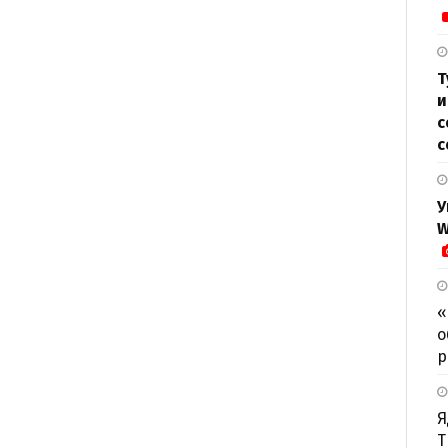
Т
и
с
с
У
W
«
о
р
Я
Т