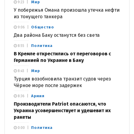
Мир
9:23
У побережья Омана произошла утечка нефти
из тонущего танкера
Общество
9:06
Два района Баку останутся без света
Политика
8:55
В Кремле открестились от переговоров с
Германией по Украине в Баку
Мир
8:45
Турция возобновила транзит судов через
Чёрное море после задержек
Армия
8:36
Производители Patriot опасаются, что
Украина усовершенствует и удешевит их
ракеты
Политика
0:00