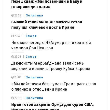
Пезешкиан: «Мы позвонили в Баку и
говорили два часа»
Политика
23:59
Бывший главком КСИР Мохсен Резаи
получил ключевой пост в Иране
Спорт
23:41
Не стало легенды НБА: умер пятикратный
чемпион Дон Нельсон
Спорт
23:21
Дзюдоисты Азербайджана взяли семь
медалей и вошли в тройку Кубка Европы
Политика
23:00
«Мы действуем без шума»: Трамп рассказал
о планах в отношении Ирана
Политика
22:38
Иран готов закрыть Ормуз для судов США,
Израиля и их союзников