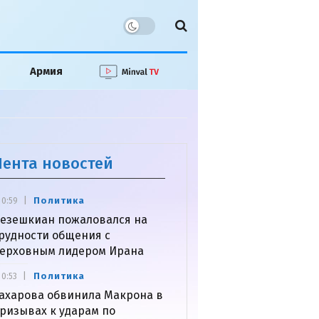
Армия
Лента новостей
Политика
0:59
езешкиан пожаловался на
рудности общения с
ерховным лидером Ирана
Политика
0:53
ахарова обвинила Макрона в
ризывах к ударам по