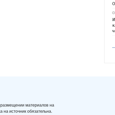
О
И
к
ч
ри размещении материалов на
а на источник обязательна.