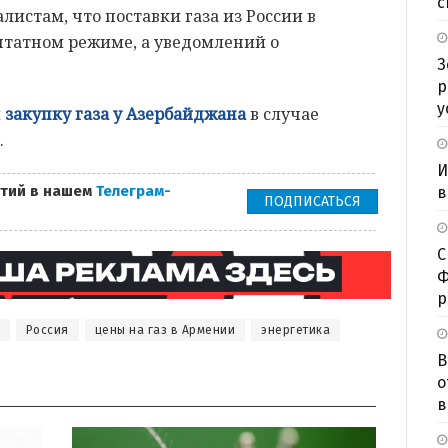
с
листам, что поставки газа из России в
штатном режиме, а уведомлений о
З
р
у
и
закупку газа у Азербайджана
в случае
.
И
тий в нашем
Телеграм-
в
ПОДПИСАТЬСЯ
С
Ф
р
Россия
цены на газ в Армении
энергетика
В
о
в