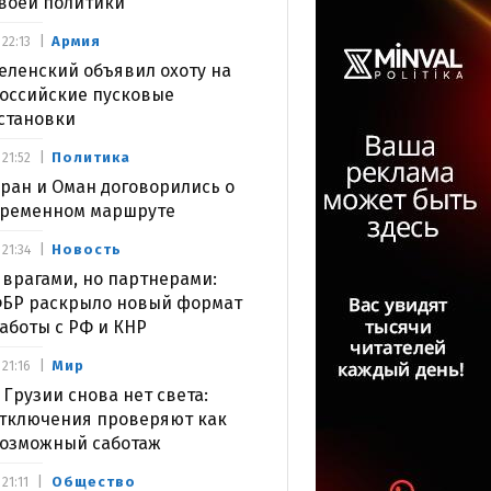
воей политики
Армия
22:13
еленский объявил охоту на
оссийские пусковые
становки
Политика
21:52
ран и Оман договорились о
ременном маршруте
Новость
21:34
 врагами, но партнерами:
БР раскрыло новый формат
аботы с РФ и КНР
Мир
21:16
 Грузии снова нет света:
тключения проверяют как
озможный саботаж
Общество
21:11