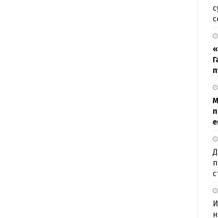
с
с
«
Г
п
М
п
е
Д
п
с
И
н