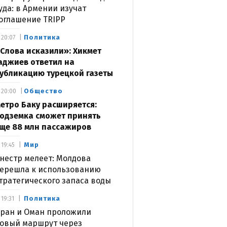
уда: в Армении изучат
оглашение TRIPP
Политика
20:07
Слова исказили»: Хикмет
аджиев ответил на
убликацию турецкой газеты
Общество
20:00
етро Баку расширяется:
одземка сможет принять
ще 88 млн пассажиров
Мир
19:45
нестр мелеет: Молдова
ерешла к использованию
тратегического запаса воды
Политика
19:31
ран и Оман проложили
овый маршрут через