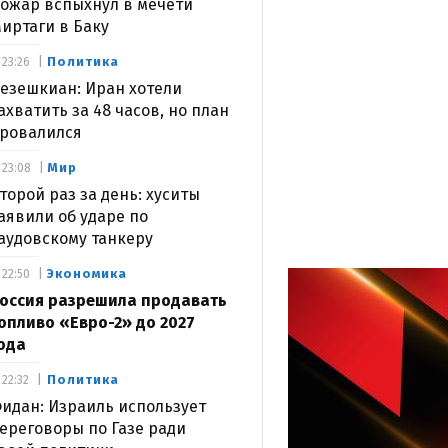
ожар вспыхнул в мечети
иртаги в Баку
Политика
23:26
езешкиан: Иран хотели
ахватить за 48 часов, но план
ровалился
Мир
23:08
торой раз за день: хуситы
аявили об ударе по
аудовскому танкеру
Экономика
22:50
оссия разрешила продавать
опливо «Евро-2» до 2027
ода
Политика
22:32
идан: Израиль использует
ереговоры по Газе ради