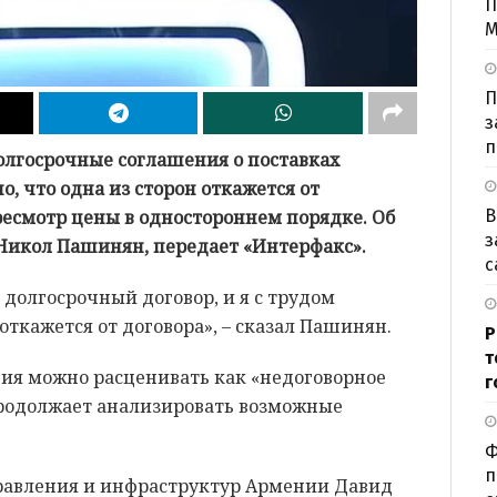
П
М
П
з
п
олгосрочные соглашения о поставках
о, что одна из сторон откажется от
ресмотр цены в одностороннем порядке. Об
В
з
Никол Пашинян, передает «Интерфакс».
с
с долгосрочный договор, и я с трудом
откажется от договора», – сказал Пашинян.
Р
т
вия можно расценивать как «недоговорное
г
продолжает анализировать возможные
Ф
п
равления и инфраструктур Армении Давид