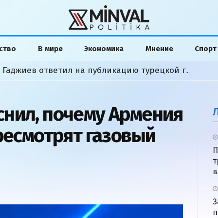
ство
В мире
Экономика
Мнение
Спорт
«Слова исказили»: Хикмет Гаджиев ответил на публикацию турецкой газеты
нил, почему Армения
ересмотрят газовый
П
т
в
З
п