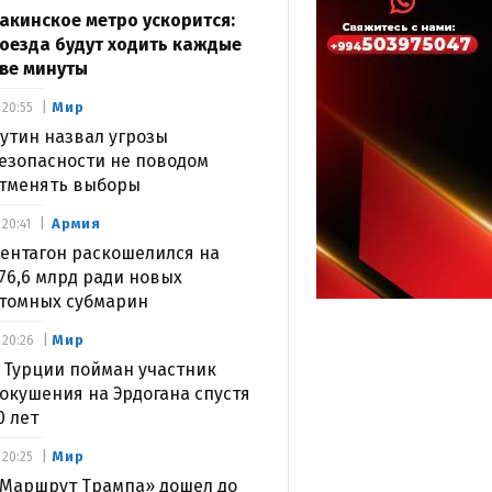
акинское метро ускорится:
оезда будут ходить каждые
ве минуты
Мир
20:55
утин назвал угрозы
езопасности не поводом
тменять выборы
Армия
20:41
ентагон раскошелился на
76,6 млрд ради новых
томных субмарин
Мир
20:26
 Турции пойман участник
окушения на Эрдогана спустя
0 лет
Мир
20:25
Маршрут Трампа» дошел до