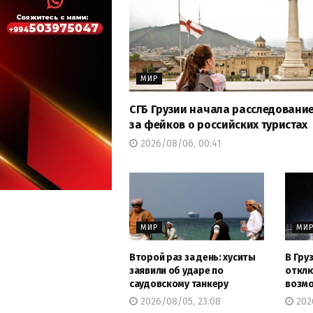
МИР
СГБ Грузии начала расследование
за фейков о российских туристах
2026/08/06, 00:41
МИР
МИ
Второй раз за день: хуситы
В Груз
заявили об ударе по
отклю
саудовскому танкеру
возм
2026/08/05, 23:08
2026