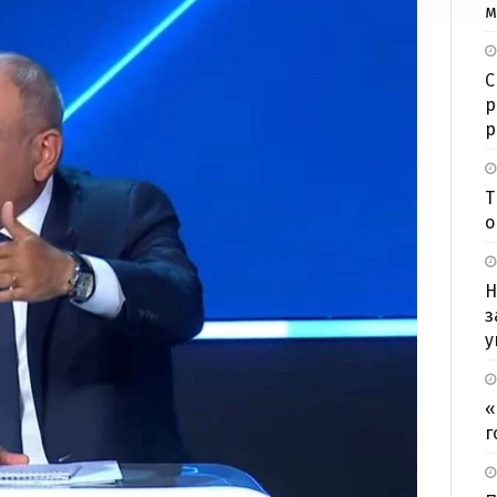
м
С
р
р
Т
о
Н
з
у
«
г