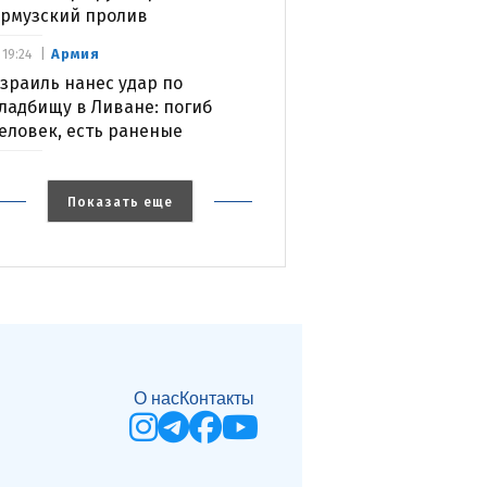
рмузский пролив
Армия
19:24
зраиль нанес удар по
ладбищу в Ливане: погиб
еловек, есть раненые
Показать еще
О нас
Контакты