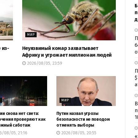
Б
п
д
МИР
П
б
 из-
Неуязвимый комар захватывает
о
Африку и угрожает миллионам людей
2026/08/05, 23:59
П
$
а
Р
МИР
В
п
ии снова нет света:
Путин назвал угрозы
1
чения проверяют как
безопасности не поводом
ожный саботаж
отменять выборы
/08/05, 21:16
2026/08/05, 20:55
«