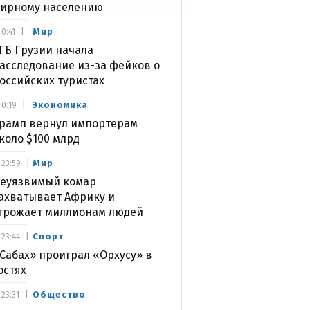
ирному населению
Мир
0:41
ГБ Грузии начала
асследование из-за фейков о
оссийских туристах
Экономика
0:19
рамп вернул импортерам
коло $100 млрд
Мир
23:59
еуязвимый комар
ахватывает Африку и
грожает миллионам людей
Спорт
23:44
Сабах» проиграл «Орхусу» в
остях
Общество
23:31